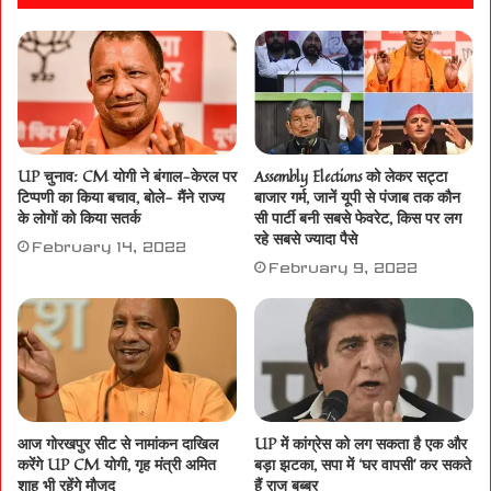
UP चुनाव: CM योगी ने बंगाल-केरल पर
Assembly Elections को लेकर सट्टा
टिप्पणी का किया बचाव, बोले- मैंने राज्य
बाजार गर्म, जानें यूपी से पंजाब तक कौन
के लोगों को किया सतर्क
सी पार्टी बनी सबसे फेवरेट, किस पर लग
रहे सबसे ज्यादा पैसे
February 14, 2022
February 9, 2022
आज गोरखपुर सीट से नामांकन दाखिल
UP में कांग्रेस को लग सकता है एक और
करेंगे UP CM योगी, गृह मंत्री अमित
बड़ा झटका, सपा में ‘घर वापसी’ कर सकते
शाह भी रहेंगे मौजूद
हैं राज बब्बर