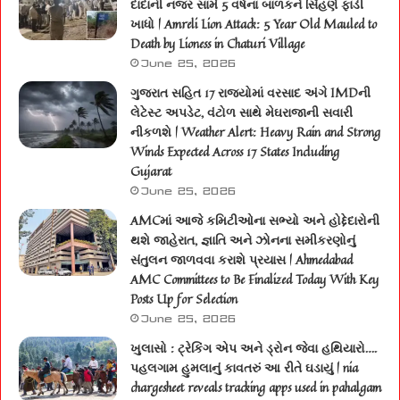
દાદાની નજર સામે 5 વર્ષના બાળકને સિંહણે ફાડી
ખાધો | Amreli Lion Attack: 5 Year Old Mauled to
Death by Lioness in Chaturi Village
June 25, 2026
ગુજરાત સહિત 17 રાજ્યોમાં વરસાદ અંગે IMDની
લેટેસ્ટ અપડેટ, વંટોળ સાથે મેઘરાજાની સવારી
નીકળશે | Weather Alert: Heavy Rain and Strong
Winds Expected Across 17 States Including
Gujarat
June 25, 2026
AMCમાં આજે કમિટીઓના સભ્યો અને હોદ્દેદારોની
થશે જાહેરાત, જ્ઞાતિ અને ઝોનના સમીકરણોનું
સંતુલન જાળવવા કરાશે પ્રયાસ | Ahmedabad
AMC Committees to Be Finalized Today With Key
Posts Up for Selection
June 25, 2026
ખુલાસો : ટ્રેકિંગ એપ અને ડ્રોન જેવા હથિયારો….
પહલગામ હુમલાનું કાવતરું આ રીતે ઘડાયું | nia
chargesheet reveals tracking apps used in pahalgam