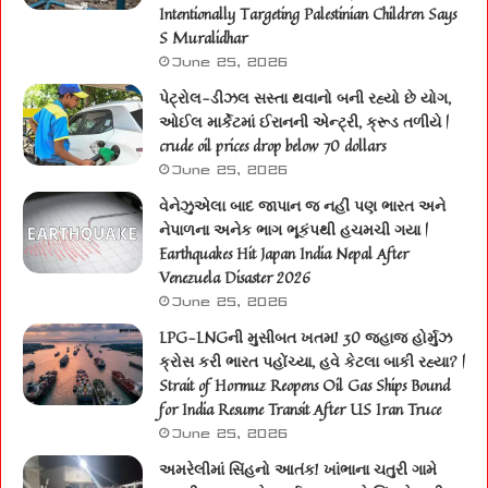
Intentionally Targeting Palestinian Children Says
S Muralidhar
June 25, 2026
પેટ્રોલ-ડીઝલ સસ્તા થવાનો બની રહ્યો છે યોગ,
ઓઈલ માર્કેટમાં ઈરાનની એન્ટ્રી, ક્રૂડ તળીયે |
crude oil prices drop below 70 dollars
June 25, 2026
વેનેઝુએલા બાદ જાપાન જ નહીં પણ ભારત અને
નેપાળના અનેક ભાગ ભૂકંપથી હચમચી ગયા |
Earthquakes Hit Japan India Nepal After
Venezuela Disaster 2026
June 25, 2026
LPG-LNGની મુસીબત ખતમ! 30 જહાજ હોર્મુઝ
ક્રોસ કરી ભારત પહોંચ્યા, હવે કેટલા બાકી રહ્યા? |
Strait of Hormuz Reopens Oil Gas Ships Bound
for India Resume Transit After US Iran Truce
June 25, 2026
અમરેલીમાં સિંહનો આતંક! ખાંભાના ચતુરી ગામે