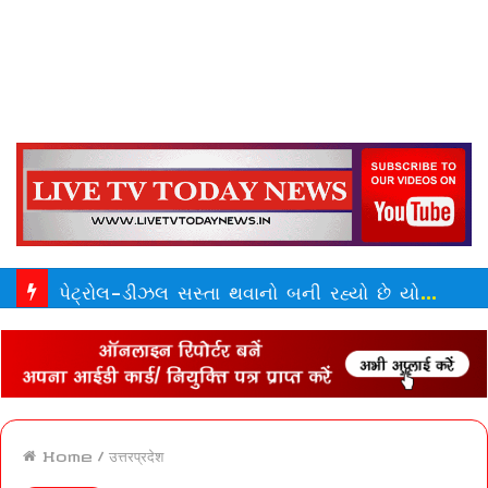
પેટ્રોલ-ડીઝલ સસ્તા થવાનો બની રહ્યો છે યોગ, ઓઈલ માર્કેટમાં ઈરાનની એન્ટ્રી, ક્રૂડ તળીયે | crude oil prices drop below 70 dollars
Home
/
उत्तरप्रदेश