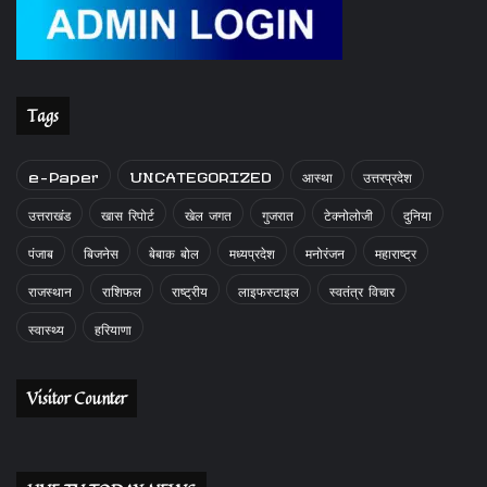
Tags
e-Paper
UNCATEGORIZED
आस्था
उत्तरप्रदेश
उत्तराखंड
खास रिपोर्ट
खेल जगत
गुजरात
टेक्नोलोजी
दुनिया
पंजाब
बिजनेस
बेबाक बोल
मध्यप्रदेश
मनोरंजन
महाराष्ट्र
राजस्थान
राशिफल
राष्ट्रीय
लाइफस्टाइल
स्वतंत्र विचार
स्वास्थ्य
हरियाणा
Visitor Counter