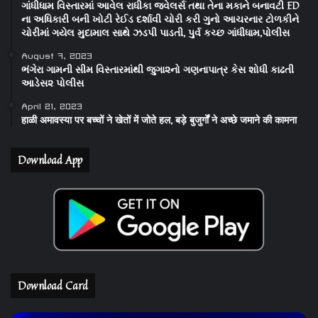
ગાંધીધામ વિસ્તારમાં આવેલ રાધીકા જવેલર્સ તથા તેના મકાને બનાવટી ED
ના અધિકારી બની ખોટી રેઈડ દર્શાવી ચોરી કરી ગુનો આચરનાર ટોળકીને
ચોરીમાં ગયેલ મુદામાલ સાથે ઝડપી પાડતી, પુર્વ કચ્છ ગાંધીધામ,પોલીસ
August 7, 2023
ભંગેરા ગામની સીમ વિસ્તારમાંથી જુગા૨નો ગણનાપાત્ર કેસ શોધી કાઢતી
આડેસ૨ પોલીસ
April 21, 2023
हाळी अमावस्या पर बच्चों ने खेतों में जोते हल, बड़े बुजुर्गों ने अच्छे जमाने की कामना
Download App
Download Card