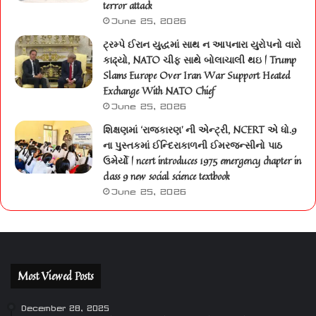
terror attack
June 25, 2026
ટ્રમ્પે ઈરાન યુદ્ધમાં સાથ ન આપનારા યુરોપનો વારો
કાઢ્યો, NATO ચીફ સાથે બોલાચાલી થઇ | Trump
Slams Europe Over Iran War Support Heated
Exchange With NATO Chief
June 25, 2026
શિક્ષણમાં ‘રાજકારણ’ ની એન્ટ્રી, NCERT એ ધો.9
ના પુસ્તકમાં ઈન્દિરાકાળની ઈમરજન્સીનો પાઠ
ઉમેર્યો | ncert introduces 1975 emergency chapter in
class 9 new social science textbook
June 25, 2026
Most Viewed Posts
December 28, 2025