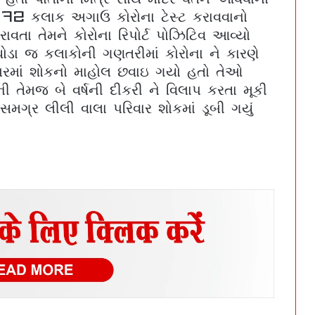
 72 કલાક અગાઉ કોરોના ટેસ્ટ કરાવવાનો
વતા તેમને કોરોના રિપોર્ટ પોઝિટિવ આવ્યો
ડા જ કલાકોની ગણતરીમાં કોરોના ને કારણે
ભાયાવદરમાં વ્યાજખોરોની ઉઘરાણી અને ધમકીથી
ી ઘરમાં શોકનો માહોલ છવાઇ ગયો હતો તેઓ
ત્રાસી યુવાનનો આપઘાત | A young man in
ી તેમજ બે વર્ષની દીકરી ને વિલાપ કરતા મૂકી
Bhayavadar committed suicide after being harassed
ગ્ર લીલી વાલા પરિવાર શોકમાં ડૂબી ગયું
and threatened by moneylenders
સૌરાષ્ટ્રમાં નવ સ્થળે ખનિજચોરો પર દરોડા, 8.85
કરોડનો મુદ્દામાલ જપ્ત | Raids on mineral thieves at
nine places in Saurashtra goods worth Rs 8 85
crore seized
જેતપર ગામે ઉપવાસ આંદોલનમાં વધુ એક ખેડૂતની
તબિયત લથડી | Another farmer’s health
deteriorates during hunger strike in Jetpar village
સંગઠન અને ચૂંટાયેલી પાંખ વચ્ચેની ખેંચતાણ વચ્ચે
આજે વડોદરા જિલ્લા પંચાયતની આઠ સમિતિઓ
રચાશે | eight committes of vadodara district
panchayat wil formed on 25 june