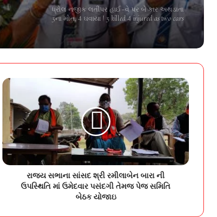
Computer Hack
de
ધ્રોલ નજીક લતીપર હાઈ-વે પર બે કાર અથડાતા
3ના મોત, 4 ઘવાયા | 3 killed 4 injured as two cars
mbli
collide on Latipar Highway near Dhrol
ભાયાવદરમાં વ્યાજખોરોની ઉઘરાણી અને ધમકીથી
ત્રાસી યુવાનનો આપઘાત | A young man in
Bhayavadar committed suicide after being harassed
and threatened by moneylenders
સૌરાષ્ટ્રમાં નવ સ્થળે ખનિજચોરો પર દરોડા, 8.85
કરોડનો મુદ્દામાલ જપ્ત | Raids on mineral thieves at
nine places in Saurashtra goods worth Rs 8 85
crore seized
જેતપર ગામે ઉપવાસ આંદોલનમાં વધુ એક ખેડૂતની
તબિયત લથડી | Another farmer’s health
deteriorates during hunger strike in Jetpar village
રાજ્ય સભાના સાંસદ શ્રી રમીલાબેન બારા ની
ઉપસ્થિતિ માં ઉમેદવાર પસંદગી તેમજ પેજ સમિતિ
સંગઠન અને ચૂંટાયેલી પાંખ વચ્ચેની ખેંચતાણ વચ્ચે
આજે વડોદરા જિલ્લા પંચાયતની આઠ સમિતિઓ
બેઠક યોજાઇ
રચાશે | eight committes of vadodara district
panchayat wil formed on 25 june