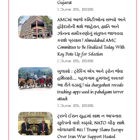
Gujarat
June 25, 2026
AMCમાં આજે કમિટીઓના સભ્યો અને
હોદ્દેદારોની થશે જાહેરાત, જ્ઞાતિ અને
ઝોનના સમીકરણોનું સંતુલન જાળવવા
કરાશે પ્રયાસ | Ahmedabad AMC
Committees to Be Finalized Today With
Key Posts Up for Selection
June 25, 2026
ખુલાસો : ટ્રેકિંગ એપ અને ડ્રોન જેવા
હથિયારો…. પહલગામ હુમલાનું કાવતરું
આ રીતે ઘડાયું | nia chargesheet reveals
tracking apps used in pahalgam terror
attack
June 25, 2026
ટ્રમ્પે ઈરાન યુદ્ધમાં સાથ ન આપનારા
યુરોપનો વારો કાઢ્યો, NATO ચીફ સાથે
બોલાચાલી થઇ | Trump Slams Europe
Over Iran War Support Heated