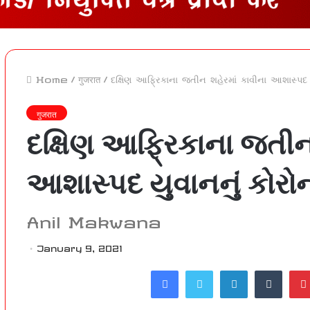
Home
/
गुजरात
/
દક્ષિણ આફ્રિકાના જતીન શહેરમાં કાવીના આશાસ્પદ ય
गुजरात
દક્ષિણ આફ્રિકાના જતીન
આશાસ્પદ યુવાનનું કોરોના
Anil Makwana
January 9, 2021
Facebook
Twitter
LinkedIn
Tumblr