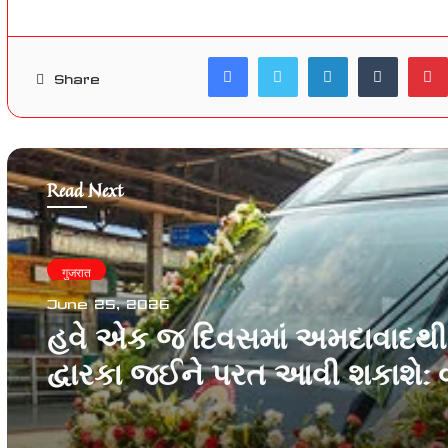
Facebook
Twitter
LinkedIn
Tumblr
Share
Read Next
गुजरात
June 25, 2026
હવે એક જ દિવસમાં અમદાવાદથી
દ્વારકા જઈને પરત આવી શકાશે: વં
ભારત એક્સપ્રેસના રૂટ, સમય 
સ્ટેશનમાં મોટો ફેરફાર |