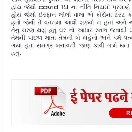
હોય જેથી covid 19 ના નીતિ નિયમો પ્રમાણે
હોય જેથી ઈરફાન લીલી વાલા એ કોરોના ટેસ્ટ કરા
હતો જેથી તે વતનમાં આવી શક્યો ન હતા અને થો
તેનું મરણ થયું હતું ઘર નો આધાર સ્તંભ જવાથ
તેમની પાછળ માતા તેમની બે બહેનો અને ધર્મ પત્ન
ગયા હતા સમગ્ર બનાવની જાણ કાવી ગામે થતા સમ
હતું.