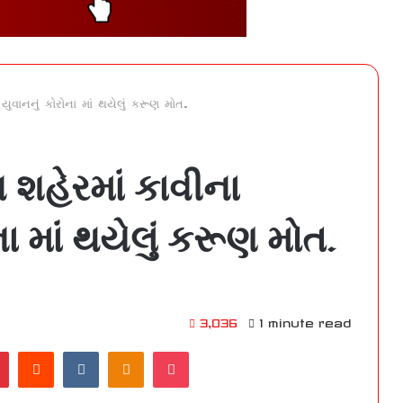
ુવાનનું કોરોના માં થયેલું કરૂણ મોત.
 શહેરમાં કાવીના
 માં થયેલું કરૂણ મોત.
3,036
1 minute read
Pinterest
Reddit
VKontakte
Odnoklassniki
Pocket