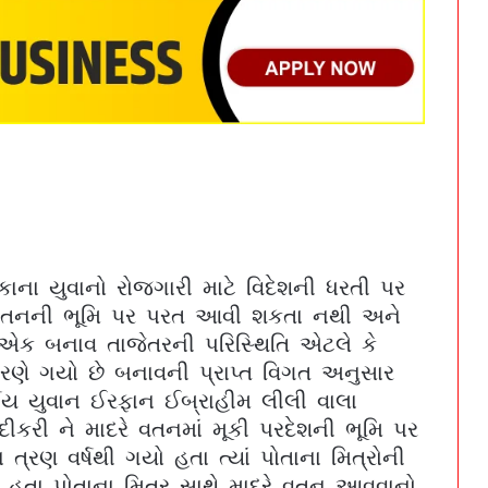
ના યુવાનો રોજગારી માટે વિદેશની ધરતી પર
દરે વતનની ભૂમિ પર પરત આવી શકતા નથી અને
 એક બનાવ તાજેતરની પરિસ્થિતિ એટલે કે
શરણે ગયો છે બનાવની પ્રાપ્ત વિગત અનુસાર
ષીય યુવાન ઈરફાન ઈબ્રાહીમ લીલી વાલા
 દીકરી ને માદરે વતનમાં મૂકી પરદેશની ભૂમિ પર
ત્રણ વર્ષથી ગયો હતા ત્યાં પોતાના મિત્રોની
રતો હતા પોતાના મિત્ર સાથે માદરે વતન આવવાનો