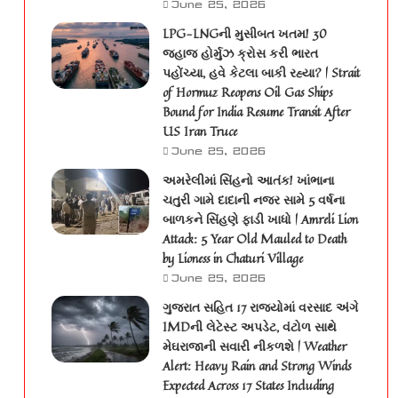
June 25, 2026
LPG-LNGની મુસીબત ખતમ! 30
જહાજ હોર્મુઝ ક્રોસ કરી ભારત
પહોંચ્યા, હવે કેટલા બાકી રહ્યા? | Strait
of Hormuz Reopens Oil Gas Ships
Bound for India Resume Transit After
US Iran Truce
June 25, 2026
અમરેલીમાં સિંહનો આતંક! ખાંભાના
ચતુરી ગામે દાદાની નજર સામે 5 વર્ષના
બાળકને સિંહણે ફાડી ખાધો | Amreli Lion
Attack: 5 Year Old Mauled to Death
by Lioness in Chaturi Village
June 25, 2026
ગુજરાત સહિત 17 રાજ્યોમાં વરસાદ અંગે
IMDની લેટેસ્ટ અપડેટ, વંટોળ સાથે
મેઘરાજાની સવારી નીકળશે | Weather
Alert: Heavy Rain and Strong Winds
Expected Across 17 States Including