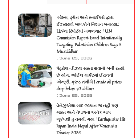
‘બોમ્બ, ડ્રોન અને સ્નાઈપરો દ્વારા
ઈઝરાયલે બાળકોને નિશાન બનાવ્યા..’
UNના રિપોર્ટથી ખળભળાટ | UN
Commission Report Israel Intentionally
Targeting Palestinian Children Says S
Muralidhar
June 25, 2026
પેટ્રોલ-ડીઝલ સસ્તા થવાનો બની રહ્યો
છે યોગ, ઓઈલ માર્કેટમાં ઈરાનની
એન્ટ્રી, ક્રૂડ તળીયે | crude oil prices
drop below 70 dollars
June 25, 2026
વેનેઝુએલા બાદ જાપાન જ નહીં પણ
ભારત અને નેપાળના અનેક ભાગ
ભૂકંપથી હચમચી ગયા | Earthquakes Hit
Japan India Nepal After Venezuela
Disaster 2026