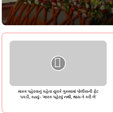
ahmedabad/sabarmati okha van
bharat express schedule change a
road new halt
માસ્ક પહેરવાનું કહેતા યુવકે ગુસ્સામાં પોલીસની ફેંટ
પકડી, કહ્યું- 'માસ્ક પહેરવું નથી, થાય તે કરી લે'