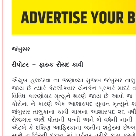
જંબુસર
રીપોટર – ફારુક સૈયદ કાવી
ઐયુબ હલદરવા ના જણાવ્યા મુજબ જંબુસર તાલુકા
જાય છે ત્યારે કેટલીકવાર યેનકેન પ્રકારે મા
વિવિધ કારણોસર મૃત્યુને શરણે જાય છે આવો જ
કોરોના ને કારણે એક આશાસ્પદ યુવાન મૃત્યુને 
જંબુસર તાલુકાના કાવી ગામના આશાસ્પદ ૨૬ વર્
રોજગાર અર્થે પોતાની પત્ની અને બે વર્ષની નાની
એટલે કે દક્ષિણ આફ્રિકાના જતીન શહેરમાં છેલ્લા 
સાથે હાર્ડવેરની દુકાન માં પાર્ટનર તરીકે કામ ક