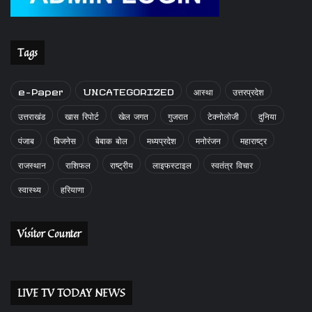
Tags
e-Paper
UNCATEGORIZED
आस्था
उत्तरप्रदेश
उत्तराखंड
खास रिपोर्ट
खेल जगत
गुजरात
टेक्नोलोजी
दुनिया
पंजाब
बिजनेस
बेबाक बोल
मध्यप्रदेश
मनोरंजन
महाराष्ट्र
राजस्थान
राशिफल
राष्ट्रीय
लाइफस्टाइल
स्वतंत्र विचार
स्वास्थ्य
हरियाणा
Visitor Counter
LIVE TV TODAY NEWS