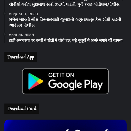
ચોરીમાં ગયેલ મુદામાલ સાથે ઝડપી પાડતી, પુર્વ કચ્છ ગાંધીધામ,પોલીસ
August 7, 2023
ભંગેરા ગામની સીમ વિસ્તારમાંથી જુગા૨નો ગણનાપાત્ર કેસ શોધી કાઢતી
આડેસ૨ પોલીસ
April 21, 2023
हाळी अमावस्या पर बच्चों ने खेतों में जोते हल, बड़े बुजुर्गों ने अच्छे जमाने की कामना
Download App
Download Card