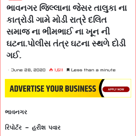
ભાવનગર જિલ્લાના જેસર તાલુકા ના
કાત્રોડી ગામે મોડી રાત્રે દલિત
સમાજ ના ભીમભાઈ ના ખૂન ની
ઘટના.પોલીસ તંત્ર ઘટના સ્થળે દોડી
ગઈ.
June 28, 2020
1,611
Less than a minute
ભાવનગર
રિપોર્ટર – હરીશ પવાર