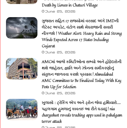
Death by Lioness in Chaturi Village
June 25, 2026
ગુજરાત સહિત 17 રાજ્યોમાં વરસાદ અંગે IMDની
લેટેસ્ટ અપડેટ, વંટોળ સાથે મેઘરાજાની સવારી
નીકળશે | Weather Alert: Heavy Rain and Strong
Winds Expected Across 17 States Including
Gujarat
June 25, 2026
AMCમાં આજે કમિટીઓના સભ્યો અને હોદ્દેદારોની
થશે જાહેરાત, જ્ઞાતિ અને ઝોનના સમીકરણોનું
સંતુલન જાળવવા કરાશે પ્રયાસ | Ahmedabad
AMC Committees to Be Finalized Today With Key
Posts Up for Selection
June 25, 2026
ખુલાસો : ટ્રેકિંગ એપ અને ડ્રોન જેવા હથિયારો….
પહલગામ હુમલાનું કાવતરું આ રીતે ઘડાયું | nia
chargesheet reveals tracking apps used in pahalgam
terror attack
June 25, 2026