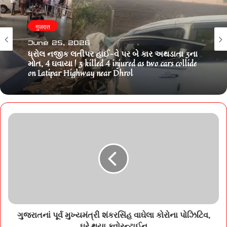
गुजरात
June 25, 2026
ધ્રોલ નજીક લતીપર હાઈ-વે પર બે કાર અથડાતા 3ના
મોત, 4 ઘવાયા | 3 killed 4 injured as two cars collide
on Latipar Highway near Dhrol
ગુજરાતનાં પૂર્વ મુખ્યમંત્રી શંકરસિંહ વાઘેલા કોરોના પોઝિટિવ,
ઘરે થયા ક્વોરન્ટાઈન