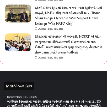
ટ્રમ્પે ઈરાન યુદ્ધમાં સાથ ન આપનારા યુરોપનો વારો
કાઢ્યો, NATO ચીફ સાથે બોલાચાલી થઇ | Trump
Slams Europe Over Iran War Support Heated
Exchange With NATO Chief
June 25, 2026
શિક્ષણમાં ‘રાજકારણ’ ની એન્ટ્રી, NCERT એ ધો.9
ના પુસ્તકમાં ઈન્દિરાકાળની ઈમરજન્સીનો પાઠ
ઉમેર્યો | ncert introduces 1975 emergency chapter in
class 9 new social science textbook
June 25, 2026
Most Viewed Posts
December 28, 2025
ગાંધીધામ વિસ્તારમાં આવેલ રાધીકા જવેલર્સ તથા તેના મકાને બનાવટી ED
ના અધિકારી બની ખોટી રેઈડ દર્શાવી ચોરી કરી ગુનો આચરનાર ટોળકીને