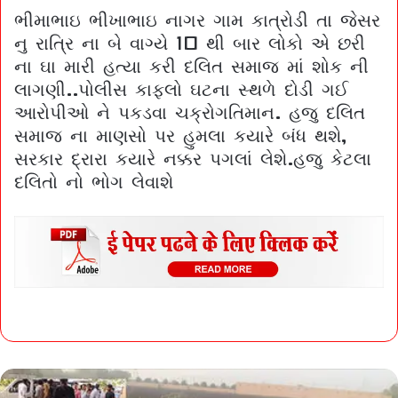
ભીમાભાઇ ભીખાભાઇ નાગર ગામ કાત્રોડી તા જેસર
નુ રાત્રિ ના બે વાગ્યે 10 થી બાર લોકો એ છરી
ના ઘા મારી હત્યા કરી દલિત સમાજ માં શોક ની
લાગણી..પોલીસ કાફલો ઘટના સ્થળે દોડી ગઈ
આરોપીઓ ને પકડવા ચક્રોગતિમાન. હજુ દલિત
સમાજ ના માણસો પર હુમલા કયારે બંધ થશે,
સરકાર દ્રારા કયારે નક્કર પગલાં લેશે.હજુ કેટલા
દલિતો નો ભોગ લેવાશે