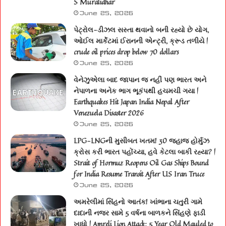
S Muralidhar
June 25, 2026
પેટ્રોલ-ડીઝલ સસ્તા થવાનો બની રહ્યો છે યોગ,
ઓઈલ માર્કેટમાં ઈરાનની એન્ટ્રી, ક્રૂડ તળીયે |
crude oil prices drop below 70 dollars
June 25, 2026
વેનેઝુએલા બાદ જાપાન જ નહીં પણ ભારત અને
નેપાળના અનેક ભાગ ભૂકંપથી હચમચી ગયા |
Earthquakes Hit Japan India Nepal After
Venezuela Disaster 2026
June 25, 2026
LPG-LNGની મુસીબત ખતમ! 30 જહાજ હોર્મુઝ
ક્રોસ કરી ભારત પહોંચ્યા, હવે કેટલા બાકી રહ્યા? |
Strait of Hormuz Reopens Oil Gas Ships Bound
for India Resume Transit After US Iran Truce
June 25, 2026
અમરેલીમાં સિંહનો આતંક! ખાંભાના ચતુરી ગામે
દાદાની નજર સામે 5 વર્ષના બાળકને સિંહણે ફાડી
ખાધો | Amreli Lion Attack: 5 Year Old Mauled to