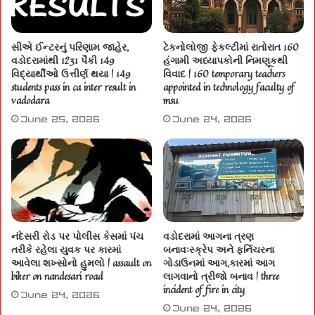
સીએ ઈન્ટરનું પરિણામ જાહેર,
ટેકનોલોજી ફેકલ્ટીમાં રાતોરાત 160
વડોદરામાંથી 1231 પૈકી 149
હંગામી અધ્યાપકોની નિમણૂકથી
વિદ્યાર્થીઓ ઉત્તીર્ણ થયા | 149
વિવાદ | 160 temporary teachers
students pass in ca inter result in
appointed in technology faculty of
vadodara
msu
June 25, 2026
June 24, 2026
નંદેસરી રોડ પર પોલીસ કેસમાં પંચ
વડોદરામાં આગના ત્રણ
તરીકે રહેલા યુવક પર કારમાં
બનાવઃસ્ક્રેપ અને ફર્નિચરના
આવેલા શખ્સોનો હુમલો | assault on
ગોડાઉનમાં આગ,કારમાં આગ
biker on nandesari road
લાગવાનો ત્રીજો બનાવ | three
incident of fire in city
June 24, 2026
June 24, 2026