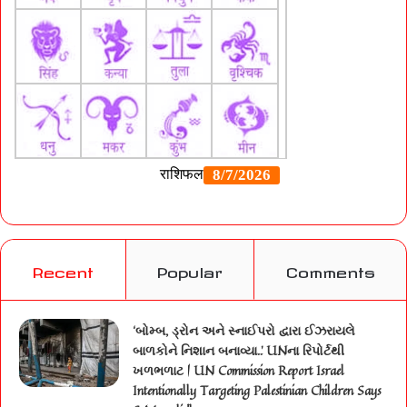
Recent
Popular
Comments
‘બોમ્બ, ડ્રોન અને સ્નાઈપરો દ્વારા ઈઝરાયલે
બાળકોને નિશાન બનાવ્યા..’ UNના રિપોર્ટથી
ખળભળાટ | UN Commission Report Israel
Intentionally Targeting Palestinian Children Says