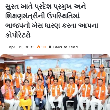
સુરત ખાતે પ્રદેશ પ્રમુખ અને
શિક્ષણમંત્રીની ઉપસ્થિતિમાં
ભાજપનો ખેસ ધારણ કરતા આપના
કોર્પોરેટરો
April 15, 2023
70
1 minute read