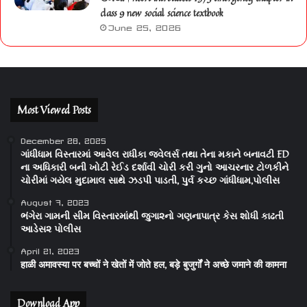
class 9 new social science textbook
June 25, 2026
Most Viewed Posts
December 28, 2025
ગાંધીધામ વિસ્તારમાં આવેલ રાધીકા જવેલર્સ તથા તેના મકાને બનાવટી ED
ના અધિકારી બની ખોટી રેઈડ દર્શાવી ચોરી કરી ગુનો આચરનાર ટોળકીને
ચોરીમાં ગયેલ મુદામાલ સાથે ઝડપી પાડતી, પુર્વ કચ્છ ગાંધીધામ,પોલીસ
August 7, 2023
ભંગેરા ગામની સીમ વિસ્તારમાંથી જુગા૨નો ગણનાપાત્ર કેસ શોધી કાઢતી
આડેસ૨ પોલીસ
April 21, 2023
हाळी अमावस्या पर बच्चों ने खेतों में जोते हल, बड़े बुजुर्गों ने अच्छे जमाने की कामना
Download App