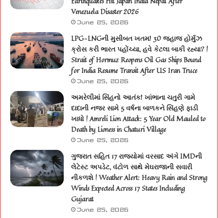
Earthquakes Hit Japan India Nepal After
Venezuela Disaster 2026
June 25, 2026
LPG-LNGની મુસીબત ખતમ! 30 જહાજ હોર્મુઝ
ક્રોસ કરી ભારત પહોંચ્યા, હવે કેટલા બાકી રહ્યા? |
Strait of Hormuz Reopens Oil Gas Ships Bound
for India Resume Transit After US Iran Truce
June 25, 2026
અમરેલીમાં સિંહનો આતંક! ખાંભાના ચતુરી ગામે
દાદાની નજર સામે 5 વર્ષના બાળકને સિંહણે ફાડી
ખાધો | Amreli Lion Attack: 5 Year Old Mauled to
Death by Lioness in Chaturi Village
June 25, 2026
ગુજરાત સહિત 17 રાજ્યોમાં વરસાદ અંગે IMDની
લેટેસ્ટ અપડેટ, વંટોળ સાથે મેઘરાજાની સવારી
નીકળશે | Weather Alert: Heavy Rain and Strong
Winds Expected Across 17 States Including
Gujarat
June 25, 2026