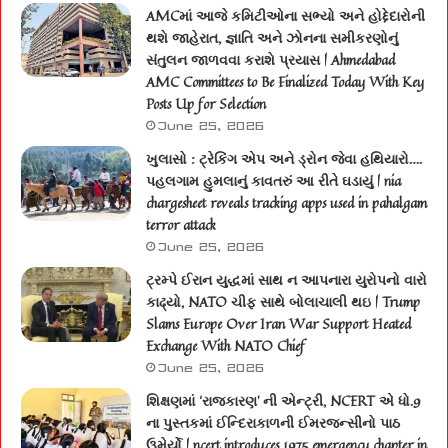
AMCમાં આજે કમિટીઓના સભ્યો અને હોદ્દેદારોની
થશે જાહેરાત, જ્ઞાતિ અને ઝોનના સમીકરણોનું
સંતુલન જાળવવા કરાશે પ્રયાસ | Ahmedabad
AMC Committees to Be Finalized Today With Key
Posts Up for Selection
June 25, 2026
ખુલાસો : ટ્રેકિંગ એપ અને ડ્રોન જેવા હથિયારો….
પહલગામ હુમલાનું કાવતરું આ રીતે ઘડાયું | nia
chargesheet reveals tracking apps used in pahalgam
terror attack
June 25, 2026
ટ્રમ્પે ઈરાન યુદ્ધમાં સાથ ન આપનારા યુરોપનો વારો
કાઢ્યો, NATO ચીફ સાથે બોલાચાલી થઇ | Trump
Slams Europe Over Iran War Support Heated
Exchange With NATO Chief
June 25, 2026
શિક્ષણમાં ‘રાજકારણ’ ની એન્ટ્રી, NCERT એ ધો.9
ના પુસ્તકમાં ઈન્દિરાકાળની ઈમરજન્સીનો પાઠ
ઉમેર્યો | ncert introduces 1975 emergency chapter in