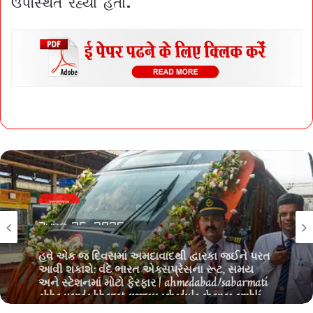
गुजरात
June 25, 2026
હવે એક જ દિવસમાં અમદાવાદથી દ્વારકા જઈને પરત
આવી શકાશે: વંદે ભારત એક્સપ્રેસના રૂટ, સમય
અને સ્ટેશનમાં મોટો ફેરફાર | ahmedabad/sabarmati
okha vande bharat express schedule change ambli
road new halt