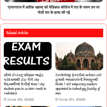
प्रयागराज में अतीक अहमद को मेडिकल कॉलेज में रात के समय उन पर
गोली मार के हत्या की गई
Related Articles
સીએ ઈન્ટરનું પરિણામ જાહેર,
ટેકનોલોજી ફેકલ્ટીમાં રાતોરાત 160
વડોદરામાંથી 1231 પૈકી 149
હંગામી અધ્યાપકોની નિમણૂકથી
વિદ્યાર્થીઓ ઉત્તીર્ણ થયા | 149
વિવાદ | 160 temporary teachers
students pass in ca inter result in
appointed in technology faculty of
vadodara
msu
June 25, 2026
June 24, 2026