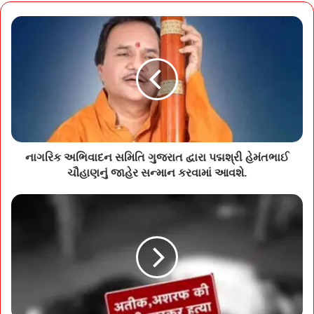
નાગરિક અભિવાદન સમિતિ ગુજરાત દ્વારા પદ્મશ્રી હેમંતભાઈ
ચૌહાણનું જાહેર સન્માન કરવામાં આવશે.