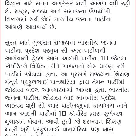
વિકાસ માટે સતત અગ્રેસર બની આગળ વધી રહી
છે. રાષ્ટ્ર, રાજ્ય અને સમાજના ઉપયોગી
વિકાસમાં સર્વે કોઈ ભારતીય જનતા પાર્ટીના
આંગણે આવકાર્ય છે.
સુરત ખાતે ગુજરાત રાજ્યના ભારતીય જનતા
પાર્ટીના પ્રદેશ પ્રમુખ સી આર પાટીલની
આગેવાની હેઠળ આમ આદમી પાર્ટીના 10 જેટલા
કોર્પોરેટરો વિધિવત રીતે ભાજપનો ખેસ ધારણ કરી
પાર્ટીમાં જોડાયા હતા. આ પ્રસંગે રાજ્યના શિક્ષણ
મંત્રી પ્રફુલભાઈ પાનશેરિયા દ્વારા તેમને પાર્ટીમાં
જોડાયા બદલ આવકારવામાં આવ્યા હતા. ભારતીય
જનતા પાર્ટીમાં જોડાયા બાદ માનનીય પ્રદેશ
અધ્યક્ષ શ્રી સી આર પાટીલજીના કાર્યાલય ખાતે
આમ આદમી પાર્ટીનાં 10 કોર્પોરેટ દ્વારા શુભેચ્છા
મુલાકાત લેવામાં આવી હતી જે દરમ્યાન શિક્ષણ
મંત્રી શ્રી પ્રફુલભાઈ પાનશેરિયા પણ ખાસ
ઉપસ્થિત રહ્યાં હતા.