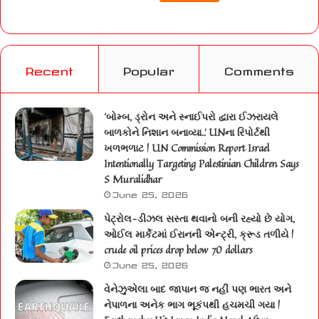
Recent
Popular
Comments
‘બોમ્બ, ડ્રોન અને સ્નાઈપરો દ્વારા ઈઝરાયલે
બાળકોને નિશાન બનાવ્યા..’ UNના રિપોર્ટથી
ખળભળાટ | UN Commission Report Israel
Intentionally Targeting Palestinian Children Says
S Muralidhar
June 25, 2026
પેટ્રોલ-ડીઝલ સસ્તા થવાનો બની રહ્યો છે યોગ,
ઓઈલ માર્કેટમાં ઈરાનની એન્ટ્રી, ક્રૂડ તળીયે |
crude oil prices drop below 70 dollars
June 25, 2026
વેનેઝુએલા બાદ જાપાન જ નહીં પણ ભારત અને
નેપાળના અનેક ભાગ ભૂકંપથી હચમચી ગયા |