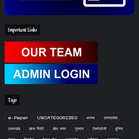
Important Links
Tags
e-Paper
UNCATEGORIZED
आस्था
उत्तरप्रदेश
उत्तराखंड
खास रिपोर्ट
खेल जगत
गुजरात
टेक्नोलोजी
दुनिया
पंजाब
बिजनेस
बेबाक बोल
मध्यप्रदेश
मनोरंजन
महाराष्ट्र