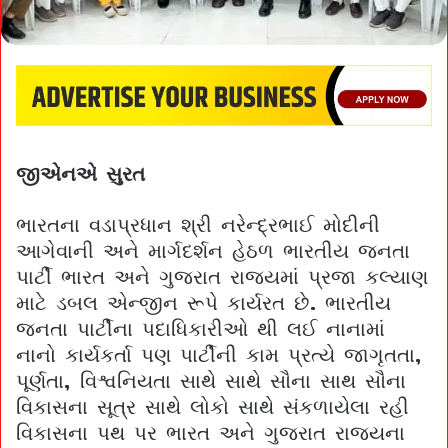
જીએનએ સુરત
ભારતના વડાપ્રધાન શ્રી નરેન્દ્રભાઈ મોદીની
આગેવાની અને માર્ગદર્શન હેઠળ ભારતીય જનતા
પાર્ટી ભારત અને ગુજરાત રાજ્યમાં પ્રજા કલ્યાણ
માટે ડબલ એન્જીન રૂપે કાર્યરત છે. ભારતીય
જનતા પાર્ટીના પદાધિકારીઓ થી લઈ નાનામાં
નાનો કાર્યકર્તા પણ પાર્ટીની કામ પ્રત્યે જાગૃતતા,
પૂર્ણતા, વિશ્વનિયતા સાથે સાથે સૌના સાથ સૌના
વિકાસના સૂત્ર સાથે લોકો સાથે સંકળાયેલા રહી
વિકાસના પથ પર ભારત અને ગુજરાત રાજ્યના