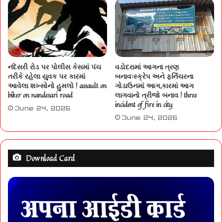
નંદેસરી રોડ પર પોલીસ કેસમાં પંચ
વડોદરામાં આગના ત્રણ
તરીકે રહેલા યુવક પર કારમાં
બનાવઃસ્ક્રેપ અને ફર્નિચરના
આવેલા શખ્સોનો હુમલો | assault on
ગોડાઉનમાં આગ,કારમાં આગ
biker on nandesari road
લાગવાનો ત્રીજો બનાવ | three
incident of fire in city
June 24, 2026
June 24, 2026
Download Card