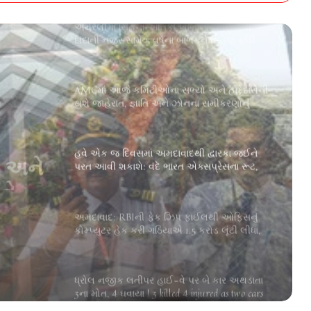
દાદાની નજર સામે 5 વર્ષના બાળકને સિંહણે ફાડી
ખાધો | Amreli Lion Attack: 5 Year Old Mauled to
Death by Lioness in Chaturi Village
AMCમાં આજે કમિટીઓના સભ્યો અને હોદ્દેદારોની
થશે જાહેરાત, જ્ઞાતિ અને ઝોનના સમીકરણોનું
સંતુલન જાળવવા કરાશે પ્રયાસ | Ahmedabad
AMC Committees to Be Finalized Today With Key
Posts Up for Selection
હવે એક જ દિવસમાં અમદાવાદથી દ્વારકા જઈને
પરત આવી શકાશે: વંદે ભારત એક્સપ્રેસના રૂટ,
સમય અને સ્ટેશનમાં મોટો ફેરફાર |
ahmedabad/sabarmati okha vande bharat express
દે
schedule change ambli road new halt
અમદાવાદ: RBIની ફેક ઝિપ ફાઈલથી ઓફિસનું
અને
કોમ્પ્યુટર હેક કરી ગઠિયાએ 1.5 કરોડ લૂંટી લીધા,
રિયલ એસ્ટેટ એજન્ટે નોંધાવી ફરિયાદ | Fake RBI
Notice Leads to Rs 1 5 Crore Scam After Office
Computer Hack
de
ધ્રોલ નજીક લતીપર હાઈ-વે પર બે કાર અથડાતા
3ના મોત, 4 ઘવાયા | 3 killed 4 injured as two cars
mbli
collide on Latipar Highway near Dhrol
ભાયાવદરમાં વ્યાજખોરોની ઉઘરાણી અને ધમકીથી