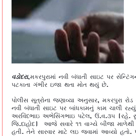
વડોદરા
,મકરપુરામાં નવી બંધાતી સાઇટ પર સેન્ટિ
પટકાતા ગંભીર ઇજા થતા મોત થયું છે.
પોલીસ સૂત્રોના જણાવ્યા અનુસાર, મકરપુરા રોડ વ
નવી બંધાતી સાઇટ પર બાંધકામનું કામ ચાલી રહ્યુ
અરવિંદભાઇ અભેસિંગભાઇ પટેલ, ઉં.વ.૩૫ (રહે. રૃ
જિ.દાહોદ) આજે સવારે ૧૧ વાગ્યે બીજા માળેથી
હતી. તેને સારવાર માટે લઇ જવામાં આવ્યો હતો.