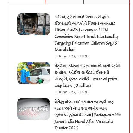
‘બોમ્બ, ડ્રોન અને સ્નાઈપરો દ્વારા
ઈઝરાયલે બાળકોને નિશાન બનાવ્યા..’
UNના રિપોર્ટથી ખળભળાટ | UN
Commission Report Israel Intentionally
Targeting Palestinian Children Says S
Muralidhar
June 25, 2026
પેટ્રોલ-ડીઝલ સસ્તા થવાનો બની રહ્યો
છે યોગ, ઓઈલ માર્કેટમાં ઈરાનની
એન્ટ્રી, ક્રૂડ તળીયે | crude oil prices
drop below 70 dollars
June 25, 2026
વેનેઝુએલા બાદ જાપાન જ નહીં પણ
ભારત અને નેપાળના અનેક ભાગ
ભૂકંપથી હચમચી ગયા | Earthquakes Hit
Japan India Nepal After Venezuela
Disaster 2026