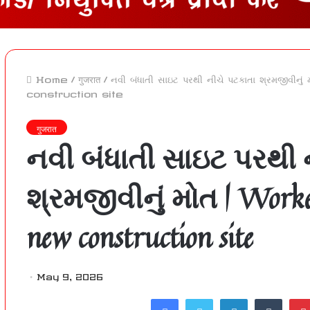
Home
/
गुजरात
/
નવી બંધાતી સાઇટ પરથી નીચે પટકાતા શ્રમજીવ
construction site
गुजरात
નવી બંધાતી સાઇટ પરથી 
શ્રમજીવીનું મોત | Worker
new construction site
May 9, 2026
Facebook
Twitter
LinkedIn
Tumblr