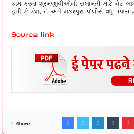
કામ કરતા શ્રમજીવીઓની સલામતી માટે નેટ બાંધી
હતી કે કેમ, તે અંગે મકરપુરા પોલીસે વધુ તપાસ
Source link
Facebook
Twitter
LinkedIn
Tumblr
Share