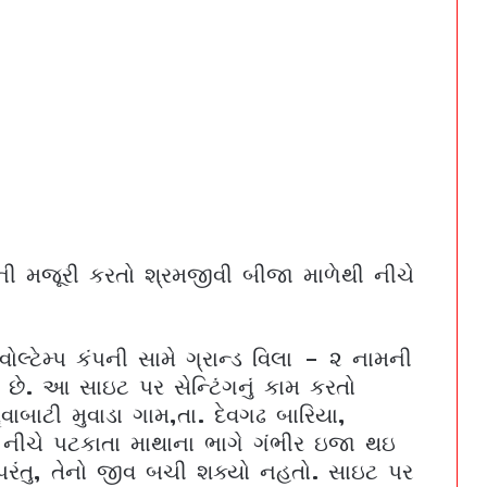
ંગની મજૂરી કરતો શ્રમજીવી બીજા માળેથી નીચે
ોલ્ટેમ્પ કંપની સામે ગ્રાન્ડ વિલા – ૨ નામની
ં છે. આ સાઇટ પર સેન્ટિંગનું કામ કરતો
વાબાટી મુવાડા ગામ,તા. દેવગઢ બારિયા,
 નીચે પટકાતા માથાના ભાગે ગંભીર ઇજા થઇ
ભાયાવદરમાં વ્યાજખોરોની ઉઘરાણી અને ધમકીથી
 પરંતુ, તેનો જીવ બચી શક્યો નહતો. સાઇટ પર
ત્રાસી યુવાનનો આપઘાત | A young man in