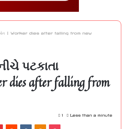
ીનું મોત | Worker dies after falling from new
નીચે પટકાતા
 dies after falling from
1
Less than a minute
Pinterest
Reddit
VKontakte
Odnoklassniki
Pocket