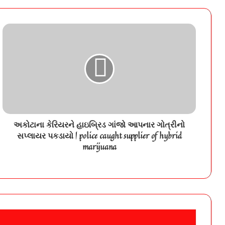
ત્રાસી યુવાનનો આપઘાત | A young man in
Bhayavadar committed suicide after being harassed
and threatened by moneylenders
સૌરાષ્ટ્રમાં નવ સ્થળે ખનિજચોરો પર દરોડા, 8.85
કરોડનો મુદ્દામાલ જપ્ત | Raids on mineral thieves at
nine places in Saurashtra goods worth Rs 8 85
crore seized
જેતપર ગામે ઉપવાસ આંદોલનમાં વધુ એક ખેડૂતની
તબિયત લથડી | Another farmer’s health
deteriorates during hunger strike in Jetpar village
અકોટાના કેરિયરને હાઇબ્રિડ ગાંજો આપનાર ગોત્રીનો
સપ્લાયર પકડાયો | police caught supplier of hybrid
સંગઠન અને ચૂંટાયેલી પાંખ વચ્ચેની ખેંચતાણ વચ્ચે
આજે વડોદરા જિલ્લા પંચાયતની આઠ સમિતિઓ
marijuana
રચાશે | eight committes of vadodara district
panchayat wil formed on 25 june
સુરત અને લખનઉના ટ્યુશન ક્લાસની દુર્ઘટના બાદ
વડોદરામાં 7 ટીમો દ્વારા ચેકિંગ શરૃ,18 ક્લાસને
તપાસ્યા | seven team of fire brigade started
checking of private tuition classes