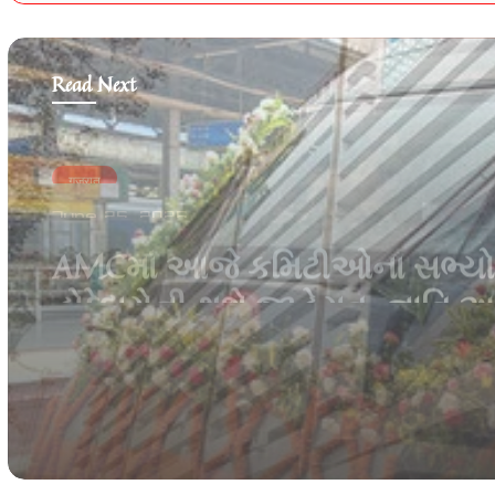
Read Next
गुजरात
June 25, 2026
હવે એક જ દિવસમાં અમદાવાદથી
દ્વારકા જઈને પરત આવી શકાશે: વં
ભારત એક્સપ્રેસના રૂટ, સમય 
સ્ટેશનમાં મોટો ફેરફાર |
ahmedabad/sabarmati okha van
bharat express schedule change a
road new halt