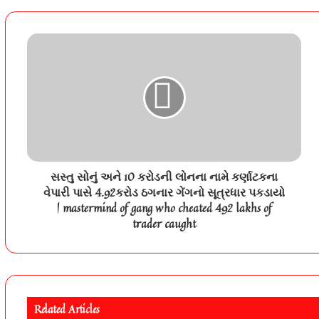
સસ્તુ સોનું અને 10 કરોડની લોનના નામે કર્ણાટકના
વેપારી પાસે 4.92કરોડ ઠગનાર ગેંગનો સૂત્રધાર પકડાયો
| mastermind of gang who cheated 492 lakhs of
trader caught
Related Articles