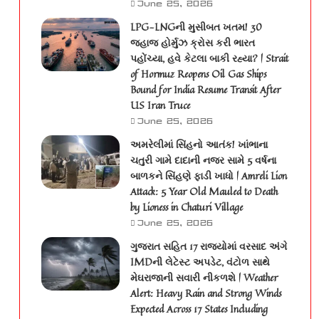
June 25, 2026
LPG-LNGની મુસીબત ખતમ! 30
જહાજ હોર્મુઝ ક્રોસ કરી ભારત
પહોંચ્યા, હવે કેટલા બાકી રહ્યા? | Strait
of Hormuz Reopens Oil Gas Ships
Bound for India Resume Transit After
US Iran Truce
June 25, 2026
અમરેલીમાં સિંહનો આતંક! ખાંભાના
ચતુરી ગામે દાદાની નજર સામે 5 વર્ષના
બાળકને સિંહણે ફાડી ખાધો | Amreli Lion
Attack: 5 Year Old Mauled to Death
by Lioness in Chaturi Village
June 25, 2026
ગુજરાત સહિત 17 રાજ્યોમાં વરસાદ અંગે
IMDની લેટેસ્ટ અપડેટ, વંટોળ સાથે
મેઘરાજાની સવારી નીકળશે | Weather
Alert: Heavy Rain and Strong Winds
Expected Across 17 States Including