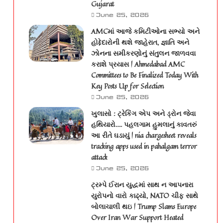
Gujarat
June 25, 2026
AMCમાં આજે કમિટીઓના સભ્યો અને
હોદ્દેદારોની થશે જાહેરાત, જ્ઞાતિ અને
ઝોનના સમીકરણોનું સંતુલન જાળવવા
કરાશે પ્રયાસ | Ahmedabad AMC
Committees to Be Finalized Today With
Key Posts Up for Selection
June 25, 2026
ખુલાસો : ટ્રેકિંગ એપ અને ડ્રોન જેવા
હથિયારો…. પહલગામ હુમલાનું કાવતરું
આ રીતે ઘડાયું | nia chargesheet reveals
tracking apps used in pahalgam terror
attack
June 25, 2026
ટ્રમ્પે ઈરાન યુદ્ધમાં સાથ ન આપનારા
યુરોપનો વારો કાઢ્યો, NATO ચીફ સાથે
બોલાચાલી થઇ | Trump Slams Europe
Over Iran War Support Heated