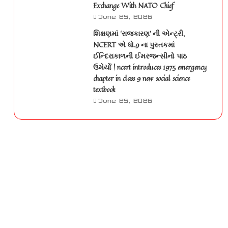
Exchange With NATO Chief
June 25, 2026
શિક્ષણમાં ‘રાજકારણ’ ની એન્ટ્રી,
NCERT એ ધો.9 ના પુસ્તકમાં
ઈન્દિરાકાળની ઈમરજન્સીનો પાઠ
ઉમેર્યો | ncert introduces 1975 emergency
chapter in class 9 new social science
textbook
June 25, 2026