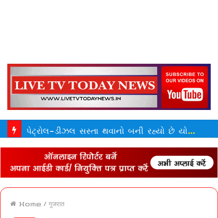
વેનેઝુએલા બાદ જાપાન જ નહીં પણ ભારત અને નેપાળના અનેક ભાગ ભૂકંપથી હચમચી ગયા | Earthquakes Hit Japan India Nepal After Venezuela Disaster 2026
Home
/
गुजरात