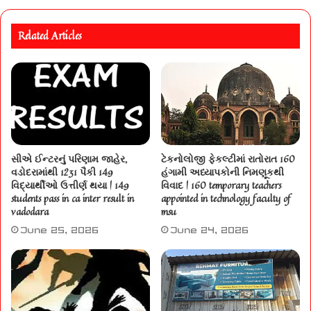
Related Articles
સીએ ઈન્ટરનું પરિણામ જાહેર,
ટેકનોલોજી ફેકલ્ટીમાં રાતોરાત 160
વડોદરામાંથી 1231 પૈકી 149
હંગામી અધ્યાપકોની નિમણૂકથી
વિદ્યાર્થીઓ ઉત્તીર્ણ થયા | 149
વિવાદ | 160 temporary teachers
students pass in ca inter result in
appointed in technology faculty of
vadodara
msu
June 25, 2026
June 24, 2026