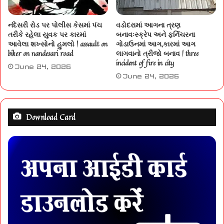
નંદેસરી રોડ પર પોલીસ કેસમાં પંચ
વડોદરામાં આગના ત્રણ
તરીકે રહેલા યુવક પર કારમાં
બનાવઃસ્ક્રેપ અને ફર્નિચરના
આવેલા શખ્સોનો હુમલો | assault on
ગોડાઉનમાં આગ,કારમાં આગ
biker on nandesari road
લાગવાનો ત્રીજો બનાવ | three
incident of fire in city
June 24, 2026
June 24, 2026
Download Card