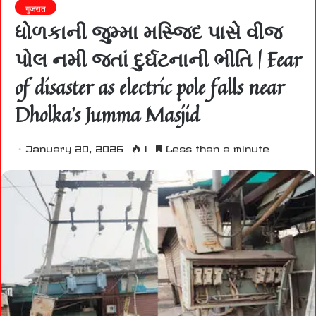
गुजरात
ધોળકાની જુમ્મા મસ્જિદ પાસે વીજ
પોલ નમી જતાં દુર્ઘટનાની ભીતિ | Fear
of disaster as electric pole falls near
Dholka’s Jumma Masjid
January 20, 2026
1
Less than a minute