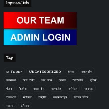
Important Links
Tags
e-Paper
UNCATEGORIZED
आस्था
उत्तरप्रदेश
उत्तराखंड
खास रिपोर्ट
खेल जगत
गुजरात
टेक्नोलोजी
दुनिया
पंजाब
बिजनेस
बेबाक बोल
मध्यप्रदेश
मनोरंजन
महाराष्ट्र
राजस्थान
राशिफल
राष्ट्रीय
लाइफस्टाइल
स्वतंत्र विचार
स्वास्थ्य
हरियाणा