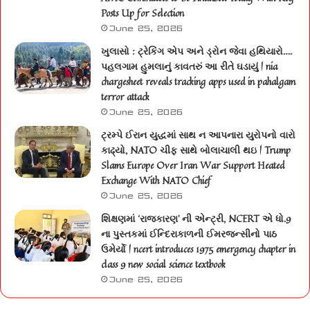
Posts Up for Selection
June 25, 2026
ખુલાસો : ટ્રેકિંગ એપ અને ડ્રોન જેવા હથિયારો….
પહલગામ હુમલાનું કાવતરું આ રીતે ઘડાયું | nia
chargesheet reveals tracking apps used in pahalgam
terror attack
June 25, 2026
ટ્રમ્પે ઈરાન યુદ્ધમાં સાથ ન આપનારા યુરોપનો વારો
કાઢ્યો, NATO ચીફ સાથે બોલાચાલી થઇ | Trump
Slams Europe Over Iran War Support Heated
Exchange With NATO Chief
June 25, 2026
શિક્ષણમાં ‘રાજકારણ’ ની એન્ટ્રી, NCERT એ ધો.9
ના પુસ્તકમાં ઈન્દિરાકાળની ઈમરજન્સીનો પાઠ
ઉમેર્યો | ncert introduces 1975 emergency chapter in
class 9 new social science textbook
June 25, 2026