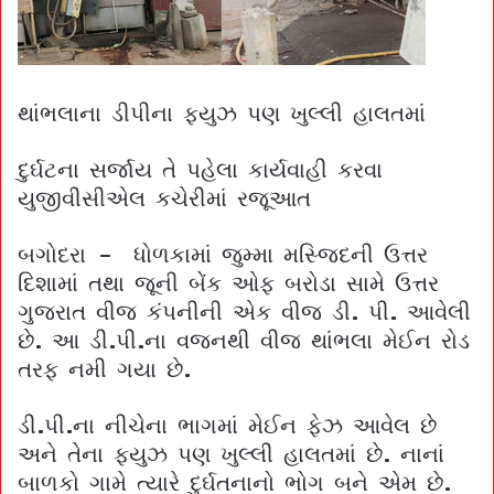
થાંભલાના ડીપીના ફ્યુઝ પણ ખુલ્લી હાલતમાં
દુર્ઘટના સર્જાય તે પહેલા કાર્યવાહી કરવા
યુજીવીસીએલ કચેરીમાં રજૂઆત
બગોદરા – ધોળકામાં જુમ્મા મસ્જિદની ઉત્તર
દિશામાં તથા જૂની બેંક ઓફ બરોડા સામે ઉત્તર
ગુજરાત વીજ કંપનીની એક વીજ ડી. પી. આવેલી
છે. આ ડી.પી.ના વજનથી વીજ થાંભલા મેઈન રોડ
તરફ નમી ગયા છે.
ડી.પી.ના નીચેના ભાગમાં મેઈન ફેઝ આવેલ છે
અને તેના ફ્યુઝ પણ ખુલ્લી હાલતમાં છે. નાનાં
બાળકો ગામે ત્યારે દુર્ઘતનાનો ભોગ બને એમ છે.