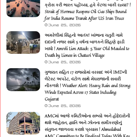
ક્રોસ કરી ભારત પહોંચ્યા, હવે કેટલા બાકી રહ્યા? |
Strait of Hormuz Reopens Oil Gas Ships Bound
for India Resume Transit After US Iran Truce
June 25, 2026
અમરેલીમાં સિંહનો આતંક! ખાંભાના ચતુરી ગામે
દાદાની નજર સામે 5 વર્ષના બાળકને સિંહણે ફાડી
ખાધો | Amreli Lion Attack: 5 Year Old Mauled to
Death by Lioness in Chaturi Village
June 25, 2026
ગુજરાત સહિત 17 રાજ્યોમાં વરસાદ અંગે IMDની
લેટેસ્ટ અપડેટ, વંટોળ સાથે મેઘરાજાની સવારી
નીકળશે | Weather Alert: Heavy Rain and Strong
Winds Expected Across 17 States Including
Gujarat
June 25, 2026
AMCમાં આજે કમિટીઓના સભ્યો અને હોદ્દેદારોની
થશે જાહેરાત, જ્ઞાતિ અને ઝોનના સમીકરણોનું
સંતુલન જાળવવા કરાશે પ્રયાસ | Ahmedabad
AMC Committees to Be Finalized Today With Key