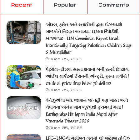
Recent
Popular
Comments
‘બોમ્બ, ડ્રોન અને સ્નાઈપરો દ્વારા ઈઝરાયલે
બાળકોને નિશાન બનાવ્યા..’ UNના રિપોર્ટથી
ખળભળાટ | UN Commission Report Israel
Intentionally Targeting Palestinian Children Says
S Muralidhar
June 25, 2026
પેટ્રોલ-ડીઝલ સસ્તા થવાનો બની રહ્યો છે યોગ,
ઓઈલ માર્કેટમાં ઈરાનની એન્ટ્રી, ક્રૂડ તળીયે |
crude oil prices drop below 70 dollars
June 25, 2026
વેનેઝુએલા બાદ જાપાન જ નહીં પણ ભારત અને
નેપાળના અનેક ભાગ ભૂકંપથી હચમચી ગયા |
Earthquakes Hit Japan India Nepal After
Venezuela Disaster 2026
June 25, 2026
LPG-LNGની મુસીબત ખતમ! 30 જહાજ હોર્મુઝ