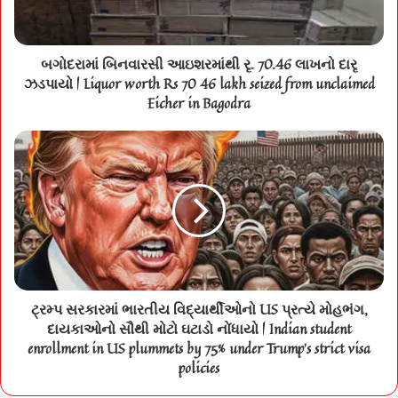
બગોદરામાં બિનવારસી આઇશરમાંથી રૃ. 70.46 લાખનો દારૃ
ઝડપાયો | Liquor worth Rs 70 46 lakh seized from unclaimed
Eicher in Bagodra
ટ્રમ્પ સરકારમાં ભારતીય વિદ્યાર્થીઓનો US પ્રત્યે મોહભંગ,
દાયકાઓનો સૌથી મોટો ઘટાડો નોંધાયો | Indian student
enrollment in US plummets by 75% under Trump's strict visa
policies