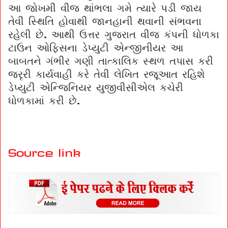
આ જોખમી વીજ થાંભલા ગમે ત્યારે પડી જાય
તેવી સ્થિતિ હોવાથી જાનહાની થવાની સંભવના
રહેલી છે. આથી ઉત્તર ગુજરાત વીજ કંપની ધોળકા
ટાઉન ઓફિસના ડેપ્યુટી એન્જીનીયર આ
બાબતને ગંભીર ગણી તાત્કાલિક સ્થળ તપાસ કરી
જરૃરી કાર્યવાહી કરે તેવી લેખિત રજૂઆત રહિશે
ડેપ્યુટી એન્જિનિયર યુજીવીસીએલ કચેરી
ધોળકામાં કરી છે.
Source link