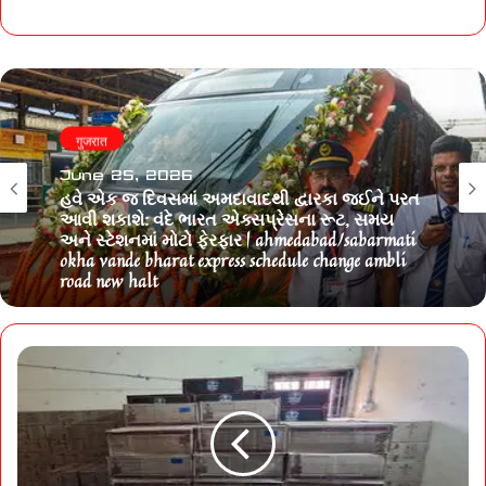
गुजरात
June 25, 2026
હવે એક જ દિવસમાં અમદાવાદથી દ્વારકા જઈને પરત
આવી શકાશે: વંદે ભારત એક્સપ્રેસના રૂટ, સમય
અને સ્ટેશનમાં મોટો ફેરફાર | ahmedabad/sabarmati
okha vande bharat express schedule change ambli
road new halt