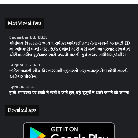
Most Viewed Posts
December 28, 2025
ગાંધીધામ વિસ્તારમાં આવેલ રાધીકા જવેલર્સ તથા તેના મકાને બનાવટી ED
ના અધિકારી બની ખોટી રેઈડ દર્શાવી ચોરી કરી ગુનો આચરનાર ટોળકીને
ચોરીમાં ગયેલ મુદામાલ સાથે ઝડપી પાડતી, પુર્વ કચ્છ ગાંધીધામ,પોલીસ
August 7, 2023
ભંગેરા ગામની સીમ વિસ્તારમાંથી જુગા૨નો ગણનાપાત્ર કેસ શોધી કાઢતી
આડેસ૨ પોલીસ
April 21, 2023
हाळी अमावस्या पर बच्चों ने खेतों में जोते हल, बड़े बुजुर्गों ने अच्छे जमाने की कामना
Download App