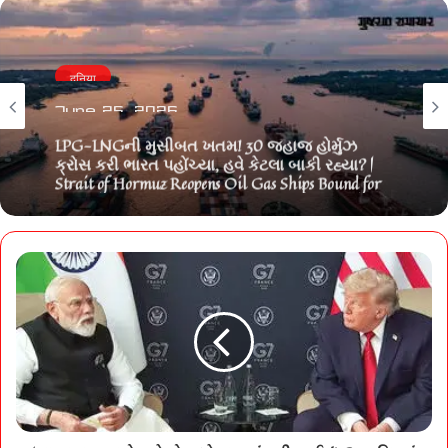
दुनिया
June 25, 2026
LPG-LNGની મુસીબત ખતમ! 30 જહાજ હોર્મુઝ
ક્રોસ કરી ભારત પહોંચ્યા, હવે કેટલા બાકી રહ્યા? |
Strait of Hormuz Reopens Oil Gas Ships Bound for
India Resume Transit After US Iran Truce