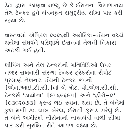
ડેટા દ્વારા જાણવા મળ્યું છે કે ઈરાનનાં વિશાળકાય
તેલ ટેન્કર હવે બંધનકૃત સમુદ્રીય સીમા પાર કરી
રહ્યા છે.
વાસ્તવમાં એપ્રિલ ૨૦૨૬થી અમેરિકા-ઈરાન વચ્ચે
થયેલા સંઘર્ષને પરિણામે ઈરાનનાં તેલની નિકાસ
અટકી ગઈ હતી.
શીપિંગ અને તેલ ટેન્કરોની ગતિવિધિઓ ઉપર
નજર રાખનારી સંસ્થા ટેન્કર ટ્રેકર્સના રીપોર્ટ
પ્રમાણે નેશનલ ઈરાની ટેન્કર કંપની
(એન.આઈ.ટી.સી.)નાં બે મોટા વી.એલ.સી.સી.
ટેન્કર્સ ‘ડાયોના’ (૯૫૬૯૬૯૫) અને ‘હીરો-૨’
(૯૩૬૨૦૭૩) ક્રૂડ લઈ રવાના થયા છે. તે બંનેમાં
કુલ મળી ૩૮ લાખ બેરલ, ઈરાની ક્રૂડ ભરેલું છે.
તે બંને અમેરિકી નૌસેનાની નાકાબંધી વાળી સીમા
પાર કરી સુરક્ષિત રીતે આગળ વધ્યા છે.