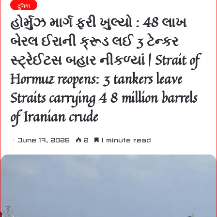
दुनिया
હોર્મુઝ માર્ગ ફરી ખુલ્યો : 48 લાખ
બેરલ ઈરાની ક્રૂડ લઈ 3 ટેન્કર
સ્ટ્રેઈટસ બહાર નીકળ્યાં | Strait of
Hormuz reopens: 3 tankers leave
Straits carrying 4 8 million barrels
of Iranian crude
June 17, 2026
2
1 minute read