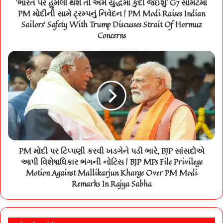
‘ભારત પર હુમલો થશે તો અમે યુદ્ધમાં કુદી જઈશું’ G7 સમિટમાં
PM મોદીની સામે ટ્રમ્પનું નિવેદન | PM Modi Raises Indian
Sailors' Safety With Trump Discusses Strait Of Hormuz
Concerns
PM મોદી પર ટિપ્પણી કરવી ખડગેને પડી ભારે, BJP સાંસદોએ
આપી વિશેષાધિકાર ભંગની નોટિસ | BJP MPs File Privilege
Motion Against Mallikarjun Kharge Over PM Modi
Remarks In Rajya Sabha