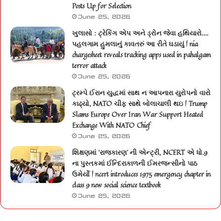
Posts Up for Selection
June 25, 2026
ખુલાસો : ટ્રેકિંગ એપ અને ડ્રોન જેવા હથિયારો….
પહલગામ હુમલાનું કાવતરું આ રીતે ઘડાયું | nia
chargesheet reveals tracking apps used in pahalgam
terror attack
June 25, 2026
ટ્રમ્પે ઈરાન યુદ્ધમાં સાથ ન આપનારા યુરોપનો વારો
કાઢ્યો, NATO ચીફ સાથે બોલાચાલી થઇ | Trump
Slams Europe Over Iran War Support Heated
Exchange With NATO Chief
June 25, 2026
શિક્ષણમાં ‘રાજકારણ’ ની એન્ટ્રી, NCERT એ ધો.9
ના પુસ્તકમાં ઈન્દિરાકાળની ઈમરજન્સીનો પાઠ
ઉમેર્યો | ncert introduces 1975 emergency chapter in
class 9 new social science textbook
June 25, 2026