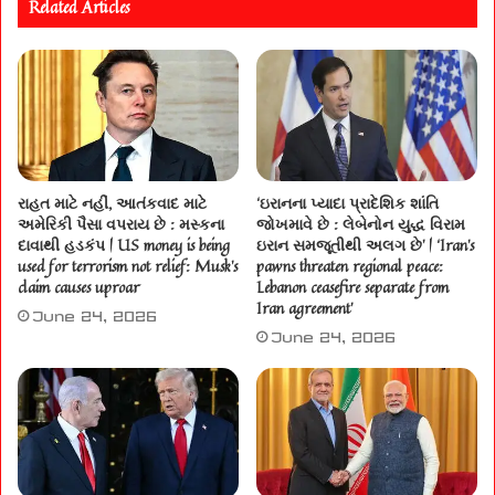
Related Articles
રાહત માટે નહીં, આતંકવાદ માટે
‘ઇરાનના પ્યાદા પ્રાદેશિક શાંતિ
અમેરિકી પૈસા વપરાય છે : મસ્કના
જોખમાવે છે : લેબેનોન યુદ્ધ વિરામ
દાવાથી હડકંપ | US money is being
ઇરાન સમજૂતીથી અલગ છે’ | ‘Iran’s
used for terrorism not relief: Musk’s
pawns threaten regional peace:
claim causes uproar
Lebanon ceasefire separate from
Iran agreement’
June 24, 2026
June 24, 2026