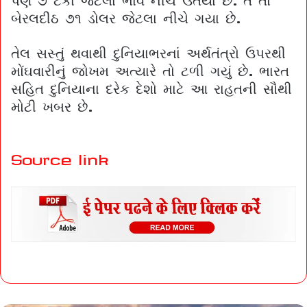
બેરલદીઠ ૭૧ ડોલર જેટલા નીચે ગયા છે.
તેલ સસ્તું થવાથી દુનિયાભરનાં અર્થતંત્રો ઉપરથી
મોંઘવારીનું જોખમ અત્યારે તો ટળી ગયું છે. ભારત
સહિત દુનિયાના દરેક દેશો માટે આ રાહતની સૌથી
મોટી ખબર છે.
Source link