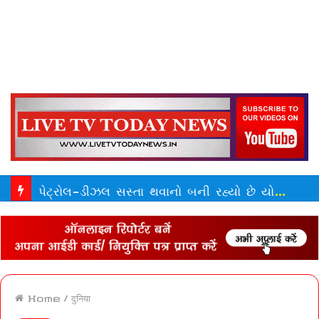
પેટ્રોલ-ડીઝલ સસ્તા થવાનો બની રહ્યો છે યોગ, ઓઈલ માર્કેટમાં ઈરાનની એન્ટ્રી, ક્રૂડ તળીયે | crude oil prices drop below 70 dollars
Home
/
दुनिया