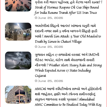
ક્રોસ કરી ભારત પહોંચ્યા, હવે કેટલા બાકી રહ્યા? |
Strait of Hormuz Reopens Oil Gas Ships Bound
for India Resume Transit After US Iran Truce
June 25, 2026
અમરેલીમાં સિંહનો આતંક! ખાંભાના ચતુરી ગામે
દાદાની નજર સામે 5 વર્ષના બાળકને સિંહણે ફાડી
ખાધો | Amreli Lion Attack: 5 Year Old Mauled to
Death by Lioness in Chaturi Village
June 25, 2026
ગુજરાત સહિત 17 રાજ્યોમાં વરસાદ અંગે IMDની
લેટેસ્ટ અપડેટ, વંટોળ સાથે મેઘરાજાની સવારી
નીકળશે | Weather Alert: Heavy Rain and Strong
Winds Expected Across 17 States Including
Gujarat
June 25, 2026
AMCમાં આજે કમિટીઓના સભ્યો અને હોદ્દેદારોની
થશે જાહેરાત, જ્ઞાતિ અને ઝોનના સમીકરણોનું
સંતુલન જાળવવા કરાશે પ્રયાસ | Ahmedabad
AMC Committees to Be Finalized Today With Key