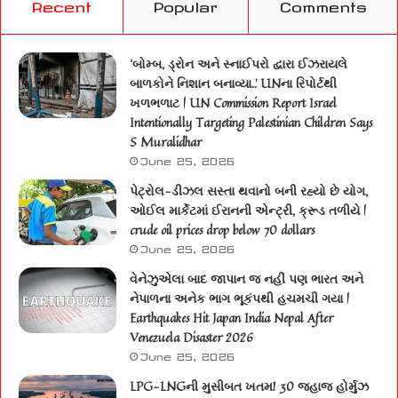
Recent
Popular
Comments
‘બોમ્બ, ડ્રોન અને સ્નાઈપરો દ્વારા ઈઝરાયલે
બાળકોને નિશાન બનાવ્યા..’ UNના રિપોર્ટથી
ખળભળાટ | UN Commission Report Israel
Intentionally Targeting Palestinian Children Says
S Muralidhar
June 25, 2026
પેટ્રોલ-ડીઝલ સસ્તા થવાનો બની રહ્યો છે યોગ,
ઓઈલ માર્કેટમાં ઈરાનની એન્ટ્રી, ક્રૂડ તળીયે |
crude oil prices drop below 70 dollars
June 25, 2026
વેનેઝુએલા બાદ જાપાન જ નહીં પણ ભારત અને
નેપાળના અનેક ભાગ ભૂકંપથી હચમચી ગયા |
Earthquakes Hit Japan India Nepal After
Venezuela Disaster 2026
June 25, 2026
LPG-LNGની મુસીબત ખતમ! 30 જહાજ હોર્મુઝ