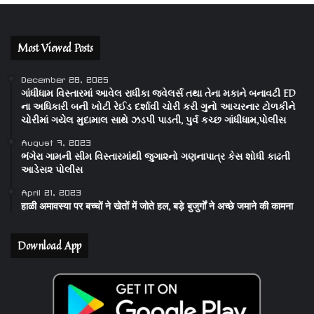
Most Viewed Posts
December 28, 2025
ગાંધીધામ વિસ્તારમાં આવેલ રાધીકા જવેલર્સ તથા તેના મકાને બનાવટી ED
ના અધિકારી બની ખોટી રેઈડ દર્શાવી ચોરી કરી ગુનો આચરનાર ટોળકીને
ચોરીમાં ગયેલ મુદામાલ સાથે ઝડપી પાડતી, પુર્વ કચ્છ ગાંધીધામ,પોલીસ
August 7, 2023
ભંગેરા ગામની સીમ વિસ્તારમાંથી જુગા૨નો ગણનાપાત્ર કેસ શોધી કાઢતી
આડેસ૨ પોલીસ
April 21, 2023
हाळी अमावस्या पर बच्चों ने खेतों में जोते हल, बड़े बुजुर्गों ने अच्छे जमाने की कामना
Download App