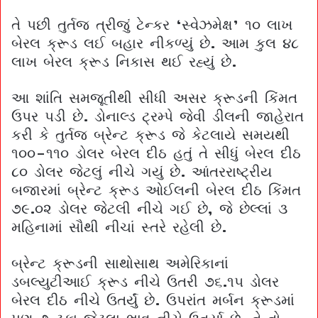
તે પછી તુર્તજ ત્રીજું ટેન્કર ‘સ્વેઝમેક્ષ’ ૧૦ લાખ
બેરલ ક્રૂડ લઈ બહાર નીકળ્યું છે. આમ કુલ ૪૮
લાખ બેરલ ક્રૂડ નિકાસ થઈ રહ્યું છે.
આ શાંતિ સમજૂતીથી સીધી અસર ક્રૂડની કિંમત
ઉપર પડી છે. ડોનાલ્ડ ટ્રમ્પે જેવી ડીલની જાહેરાત
કરી કે તુર્તજ બ્રેન્ટ ક્રૂડ જે કેટલાયે સમયથી
૧૦૦-૧૧૦ ડોલર બેરલ દીઠ હતું તે સીધું બેરલ દીઠ
૮૦ ડોલર જેટલું નીચે ગયું છે. આંતરરાષ્ટ્રીય
બજારમાં બ્રેન્ટ ક્રૂડ ઓઈલની બેરલ દીઠ કિંમત
૭૯.૦૨ ડોલર જેટલી નીચે ગઈ છે, જે છેલ્લાં ૩
મહિનામાં સૌથી નીચાં સ્તરે રહેલી છે.
બ્રેન્ટ ક્રૂડની સાથોસાથ અમેરિકાનાં
ડબલ્યુટીઆઈ ક્રૂડ નીચે ઉતરી ૭૬.૧૫ ડોલર
બેરલ દીઠ નીચે ઉતર્યું છે. ઉપરાંત મર્બન ક્રૂડમાં
પણ ૭ ટકા જેટલા ભાવ નીચે ઉતર્યા છે. તે તો