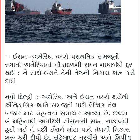
– ઈરાન-અમેરિકા વચ્ચે પ્રાથમિક સમજૂતી
સધાતાં અમેરિકાનાં નૌકાદળની સખ્ત નાકાબંધી દૂર
થઈ : તે સાથે ઈરાને તેની તેલની નિકાસ શરૂ કરી
દીધી
નવી દિલ્હી : અમેરિકા અને ઈરાન વચ્ચે થયેલી
ઐતિહાસિક શાંતિ સમજૂતી પછી વૈશ્વિક તેલ
બજાર માટે મહત્વના સમાચાર આવ્યા છે. છેલ્લા
બે મહિનાથી અમેરિકી નૌસેનાની સખ્ત નાકાબંધી
હટી ગઈ તે પછી ઈરાને મોટા પાયે તેલની નિકાસ
શરૂ કરી દીધી છે. સેટેલાઇટ તસ્વીરો અને શિપીંગ