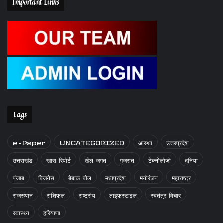
Important Links
Tags
e-Paper
UNCATEGORIZED
आस्था
उत्तरप्रदेश
उत्तराखंड
खास रिपोर्ट
खेल जगत
गुजरात
टेक्नोलोजी
दुनिया
पंजाब
बिजनेस
बेबाक बोल
मध्यप्रदेश
मनोरंजन
महाराष्ट्र
राजस्थान
राशिफल
राष्ट्रीय
लाइफस्टाइल
स्वतंत्र विचार
स्वास्थ्य
हरियाणा