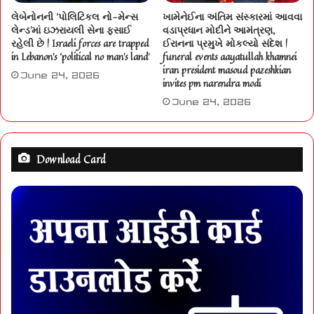
લેબેનોનની ‘પોલિટિકલ નો-મેન્સ
ખામેનેઈના અંતિમ સંસ્કારમાં આવવા
લેન્ડ’માં ઇઝરાયલી સેના ફસાઈ
વડાપ્રધાન મોદીને આમંત્રણ,
રહેલી છે | Israeli forces are trapped
ઈરાનના પ્રમુખે મોકલ્યો સંદેશ |
in Lebanon’s ‘political no man’s land’
funeral events aayatullah khamnei
iran president masoud pazeshkian
June 24, 2026
invites pm narendra modi
June 24, 2026
Download Card