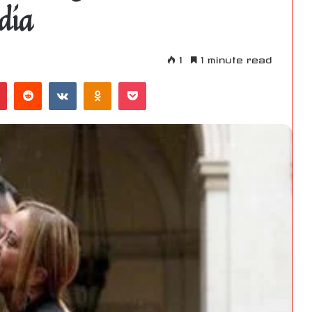
dia
1
1 minute read
Pinterest
Reddit
VKontakte
Odnoklassniki
Pocket