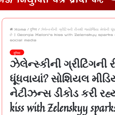
Home
/
दुनिया
/
ઝેલેન્સ્કીની ગ્રીટિંગની રીતથી જ્યોર્જિયા મેલોની
છે | Georgia Meloni’s kiss with Zelenskyy sparks
social media
दुनिया
ઝેલેન્સ્કીની ગ્રીટિંગની 
ધૂંધવાયાં? સોશિયલ મીડ
નેટીઝન્સ ડીકોડ કરી રહ્યા
kiss with Zelenskyy sparks