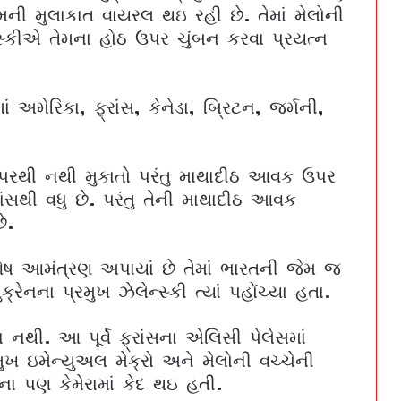
ેમની મુલાકાત વાયરલ થઇ રહી છે. તેમાં મેલોની
ેન્સ્કીએ તેમના હોઠ ઉપર ચુંબન કરવા પ્રયત્ન
ં અમેરિકા, ફ્રાંસ, કેનેડા, બ્રિટન, જર્મની,
 ઉપરથી નથી મુકાતો પરંતુ માથાદીઠ આવક ઉપર
ાંસથી વધુ છે. પરંતુ તેની માથાદીઠ આવક
ે.
િશેષ આમંત્રણ અપાયાં છે તેમાં ભારતની જેમ જ
્રેનના પ્રમુખ ઝેલેન્સ્કી ત્યાં પહોંચ્યા હતા.
 નથી. આ પૂર્વે ફ્રાંસના એલિસી પેલેસમાં
ુખ ઇમેન્યુઅલ મેક્રો અને મેલોની વચ્ચેની
પણ કેમેરામાં કેદ થઇ હતી.