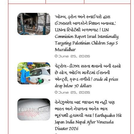
‘બોમ્બ, ડ્રોન અને સ્નાઈપરો દ્વારા
ઈઝરાયલે બાળકોને નિશાન બનાવ્યા..’
UNના રિપોર્ટથી ખળભળાટ | UN
Commission Report Israel Intentionally
Targeting Palestinian Children Says S
Muralidhar
June 25, 2026
પેટ્રોલ-ડીઝલ સસ્તા થવાનો બની રહ્યો
છે યોગ, ઓઈલ માર્કેટમાં ઈરાનની
એન્ટ્રી, ક્રૂડ તળીયે | crude oil prices
drop below 70 dollars
June 25, 2026
વેનેઝુએલા બાદ જાપાન જ નહીં પણ
ભારત અને નેપાળના અનેક ભાગ
ભૂકંપથી હચમચી ગયા | Earthquakes Hit
Japan India Nepal After Venezuela
Disaster 2026