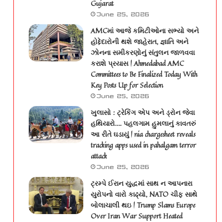
Gujarat
June 25, 2026
AMCમાં આજે કમિટીઓના સભ્યો અને
હોદ્દેદારોની થશે જાહેરાત, જ્ઞાતિ અને
ઝોનના સમીકરણોનું સંતુલન જાળવવા
કરાશે પ્રયાસ | Ahmedabad AMC
Committees to Be Finalized Today With
Key Posts Up for Selection
June 25, 2026
ખુલાસો : ટ્રેકિંગ એપ અને ડ્રોન જેવા
હથિયારો…. પહલગામ હુમલાનું કાવતરું
આ રીતે ઘડાયું | nia chargesheet reveals
tracking apps used in pahalgam terror
attack
June 25, 2026
ટ્રમ્પે ઈરાન યુદ્ધમાં સાથ ન આપનારા
યુરોપનો વારો કાઢ્યો, NATO ચીફ સાથે
બોલાચાલી થઇ | Trump Slams Europe
Over Iran War Support Heated