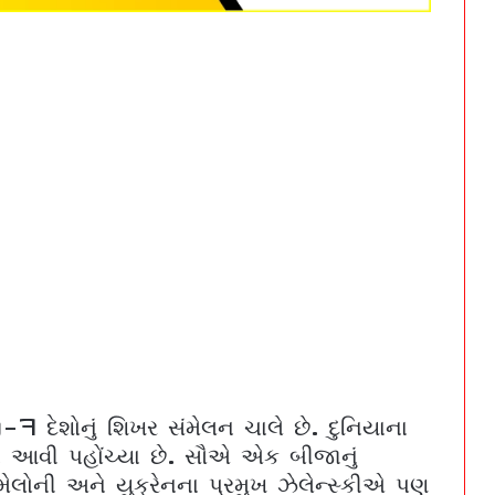
ી-7 દેશોનું શિખર સંમેલન ચાલે છે. દુનિયાના
વા આવી પહોંચ્યા છે. સૌએ એક બીજાનું
 મેલોની અને યુક્રેનના પ્રમુખ ઝેલેન્સ્કીએ પણ