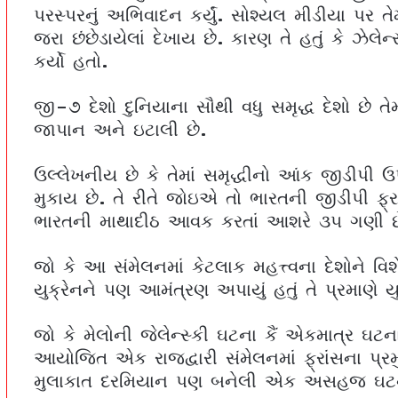
પરસ્પરનું અભિવાદન કર્યું. સોશ્યલ મીડીયા પર ત
જરા છંછેડાયેલાં દેખાય છે. કારણ તે હતું કે ઝેલ
કર્યો હતો.
જી-૭ દેશો દુનિયાના સૌથી વધુ સમૃદ્ધ દેશો છે તેમા
જાપાન અને ઇટાલી છે.
ઉલ્લેખનીય છે કે તેમાં સમૃદ્ધીનો આંક જીડીપી
મુકાય છે. તે રીતે જોઇએ તો ભારતની જીડીપી ફ્ર
ભારતની માથાદીઠ આવક કરતાં આશરે ૩૫ ગણી છ
જો કે આ સંમેલનમાં કેટલાક મહત્ત્વના દેશોને વ
યુક્રેનને પણ આમંત્રણ અપાયું હતું તે પ્રમાણે યુક
જો કે મેલોની જેલેન્સ્કી ઘટના કૈં એકમાત્ર ઘટના
આયોજિત એક રાજદ્વારી સંમેલનમાં ફ્રાંસના પ્રમ
મુલાકાત દરમિયાન પણ બનેલી એક અસહજ ઘટના 