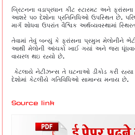
બ્રિટનના વડાપ્રધાન કીટ સ્ટારમટ અને ફ્રાંસના પ
આશરે ૫૦ દેશોના પ્રતિનિધિઓ ઉપસ્થિત છે. પરિષદનો
માર્ગ શોધવા ઉપરાંત વૈશ્વિક અર્થવ્યવસ્થામાં સ્થ
તેવામાં તેવું બન્યું કે ફ્રાંસના પ્રમુખ મેલોની
આથી મેલોની આંચકો ખાઈ ગયાં અને જરા ધૂંધવાય
વાયરલ થઇ રહ્યો છે.
કેટલાયે નેટીઝન્સ તે ઘટનાઓ ડીકોડ કરી રહ્યા 
દેશોમાં કેટલીયે ગતિવિધિઓ સામાન્ય મનાય છે.
Source link