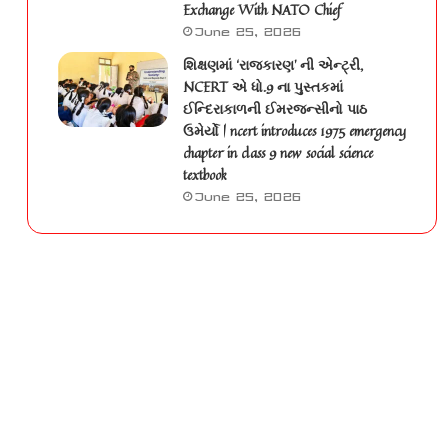
Exchange With NATO Chief
June 25, 2026
શિક્ષણમાં ‘રાજકારણ’ ની એન્ટ્રી,
NCERT એ ધો.9 ના પુસ્તકમાં
ઈન્દિરાકાળની ઈમરજન્સીનો પાઠ
ઉમેર્યો | ncert introduces 1975 emergency
chapter in class 9 new social science
textbook
June 25, 2026