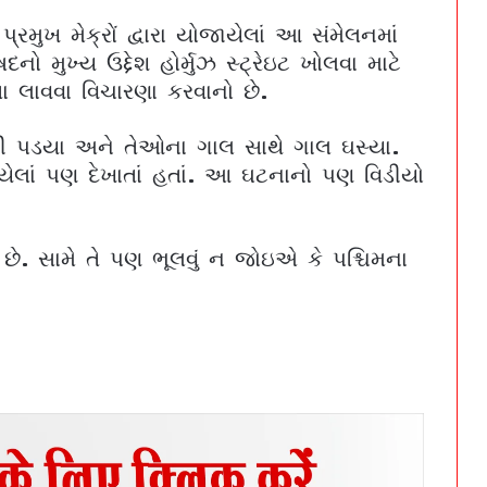
્રમુખ મેક્રોં દ્વારા યોજાયેલાં આ સંમેલનમાં
 મુખ્ય ઉદ્દેશ હોર્મુઝ સ્ટ્રેઇટ ખોલવા માટે
િરતા લાવવા વિચારણા કરવાનો છે.
ને ભેટી પડયા અને તેઓના ગાલ સાથે ગાલ ઘસ્યા.
ેલાં પણ દેખાતાં હતાં. આ ઘટનાનો પણ વિડીયો
ઇરાને પરમાણુ સ્થળોનું નિરીક્ષણ કરાવવું જ પડશે :
આઇએઇએની સ્પષ્ટ વાત | Iran must have nuclear
છે. સામે તે પણ ભૂલવું ન જોઇએ કે પશ્ચિમના
sites inspected: IAEA makes it clear
વેનેઝુએલામાં બેક ટુ બેક 7.1 અને 7.5 ની તીવ્રતાના
પ્રચંડ ભૂકંપ, ઇમારતો ધરાશાયી, ઈમરજન્સી જાહેર
| Venezuela Earthquake Update 25 June 2026:
Two Powerful Earthquakes
હોર્મુઝ રૂટ ખુલવા છતાં મોંઘવારીનું સંકટ યથાવત્!
ઓઇલ ટેન્કરોએ શરૂ કર્યો નવો ખેલ | strait of
hormuz opens oil tanker rates double global
inflation crisis