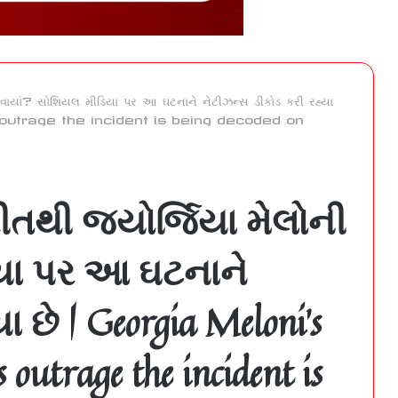
 ધૂંધવાયાં? સોશિયલ મીડિયા પર આ ઘટનાને નેટીઝન્સ ડીકોડ કરી રહ્યા
 outrage the incident is being decoded on
રીતથી જ્યોર્જિયા મેલોની
િયા પર આ ઘટનાને
 છે | Georgia Meloni’s
 outrage the incident is