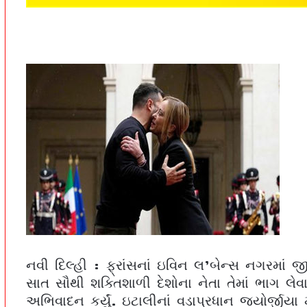
નવી દિલ્હી : ફ્રાંસનાં ઇવિન લ’બેન્સ નગરમાં જ
સાત સૌથી શક્તિશાળી દેશોના નેતા તેમાં ભાગ લે
અભિવાદન કર્યું. ઇટાલીનાં વડાપ્રધાન જ્યોર્જીયા