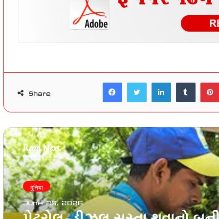
Facebook
Twitter
LinkedIn
Tumblr
Share
Read Next
दुनिया
June 25, 2026
LPG-LNGની મુસીબત ખતમ! 30