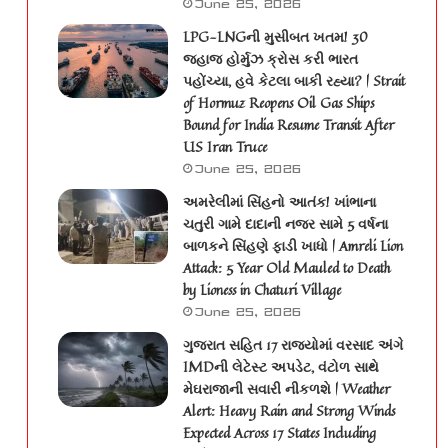
June 25, 2026
LPG-LNGની મુસીબત ખતમ! 30
જહાજ હોર્મુઝ ક્રોસ કરી ભારત
પહોંચ્યા, હવે કેટલા બાકી રહ્યા? | Strait
of Hormuz Reopens Oil Gas Ships
Bound for India Resume Transit After
US Iran Truce
June 25, 2026
અમરેલીમાં સિંહનો આતંક! ખાંભાના
ચતુરી ગામે દાદાની નજર સામે 5 વર્ષના
બાળકને સિંહણે ફાડી ખાધો | Amreli Lion
Attack: 5 Year Old Mauled to Death
by Lioness in Chaturi Village
June 25, 2026
ગુજરાત સહિત 17 રાજ્યોમાં વરસાદ અંગે
IMDની લેટેસ્ટ અપડેટ, વંટોળ સાથે
મેઘરાજાની સવારી નીકળશે | Weather
Alert: Heavy Rain and Strong Winds
Expected Across 17 States Including