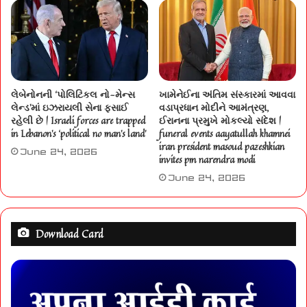
લેબેનોનની ‘પોલિટિકલ નો-મેન્સ
ખામેનેઈના અંતિમ સંસ્કારમાં આવવા
લેન્ડ’માં ઇઝરાયલી સેના ફસાઈ
વડાપ્રધાન મોદીને આમંત્રણ,
રહેલી છે | Israeli forces are trapped
ઈરાનના પ્રમુખે મોકલ્યો સંદેશ |
in Lebanon’s ‘political no man’s land’
funeral events aayatullah khamnei
iran president masoud pazeshkian
June 24, 2026
invites pm narendra modi
June 24, 2026
Download Card