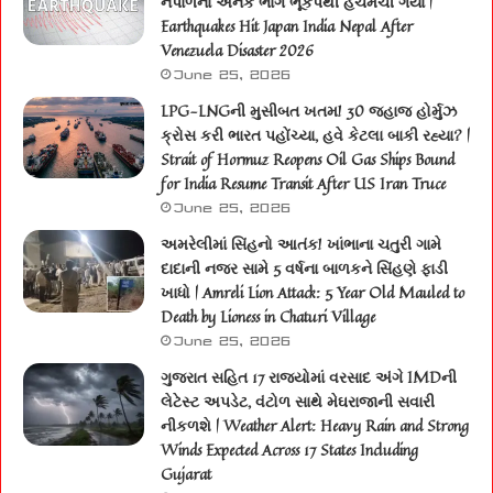
નેપાળના અનેક ભાગ ભૂકંપથી હચમચી ગયા |
Earthquakes Hit Japan India Nepal After
Venezuela Disaster 2026
June 25, 2026
LPG-LNGની મુસીબત ખતમ! 30 જહાજ હોર્મુઝ
ક્રોસ કરી ભારત પહોંચ્યા, હવે કેટલા બાકી રહ્યા? |
Strait of Hormuz Reopens Oil Gas Ships Bound
for India Resume Transit After US Iran Truce
June 25, 2026
અમરેલીમાં સિંહનો આતંક! ખાંભાના ચતુરી ગામે
દાદાની નજર સામે 5 વર્ષના બાળકને સિંહણે ફાડી
ખાધો | Amreli Lion Attack: 5 Year Old Mauled to
Death by Lioness in Chaturi Village
June 25, 2026
ગુજરાત સહિત 17 રાજ્યોમાં વરસાદ અંગે IMDની
લેટેસ્ટ અપડેટ, વંટોળ સાથે મેઘરાજાની સવારી
નીકળશે | Weather Alert: Heavy Rain and Strong
Winds Expected Across 17 States Including
Gujarat