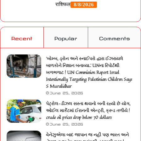
Recent
Popular
Comments
‘બોમ્બ, ડ્રોન અને સ્નાઈપરો દ્વારા ઈઝરાયલે
બાળકોને નિશાન બનાવ્યા..’ UNના રિપોર્ટથી
ખળભળાટ | UN Commission Report Israel
Intentionally Targeting Palestinian Children Says
S Muralidhar
June 25, 2026
પેટ્રોલ-ડીઝલ સસ્તા થવાનો બની રહ્યો છે યોગ,
ઓઈલ માર્કેટમાં ઈરાનની એન્ટ્રી, ક્રૂડ તળીયે |
crude oil prices drop below 70 dollars
June 25, 2026
વેનેઝુએલા બાદ જાપાન જ નહીં પણ ભારત અને