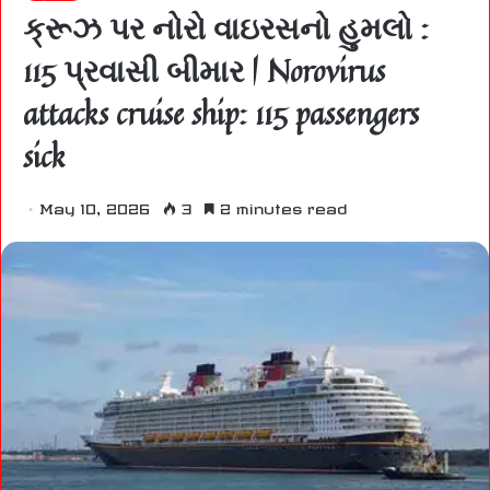
ક્રૂઝ પર નોરો વાઇરસનો હુમલો :
115 પ્રવાસી બીમાર | Norovirus
attacks cruise ship: 115 passengers
sick
May 10, 2026
3
2 minutes read