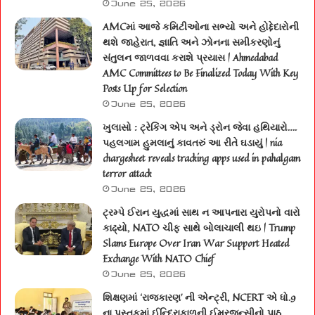
June 25, 2026
AMCમાં આજે કમિટીઓના સભ્યો અને હોદ્દેદારોની
થશે જાહેરાત, જ્ઞાતિ અને ઝોનના સમીકરણોનું
સંતુલન જાળવવા કરાશે પ્રયાસ | Ahmedabad
AMC Committees to Be Finalized Today With Key
Posts Up for Selection
June 25, 2026
ખુલાસો : ટ્રેકિંગ એપ અને ડ્રોન જેવા હથિયારો….
પહલગામ હુમલાનું કાવતરું આ રીતે ઘડાયું | nia
chargesheet reveals tracking apps used in pahalgam
terror attack
June 25, 2026
ટ્રમ્પે ઈરાન યુદ્ધમાં સાથ ન આપનારા યુરોપનો વારો
કાઢ્યો, NATO ચીફ સાથે બોલાચાલી થઇ | Trump
Slams Europe Over Iran War Support Heated
Exchange With NATO Chief
June 25, 2026
શિક્ષણમાં ‘રાજકારણ’ ની એન્ટ્રી, NCERT એ ધો.9
ના પુસ્તકમાં ઈન્દિરાકાળની ઈમરજન્સીનો પાઠ