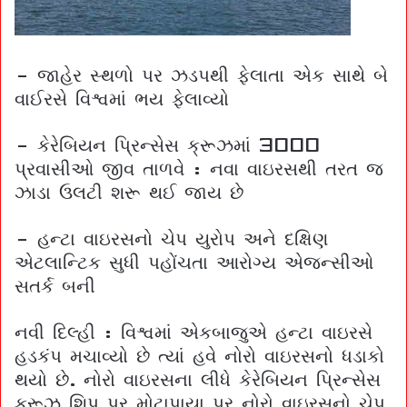
– જાહેર સ્થળો પર ઝડપથી ફેલાતા એક સાથે બે
વાઈરસે વિશ્વમાં ભય ફેલાવ્યો
– કેરેબિયન પ્રિન્સેસ ક્રૂઝમાં 3000
પ્રવાસીઓ જીવ તાળવે : નવા વાઇરસથી તરત જ
ઝાડા ઉલટી શરૂ થઈ જાય છે
– હન્ટા વાઇરસનો ચેપ યુરોપ અને દક્ષિણ
એટલાન્ટિક સુધી પહોંચતા આરોગ્ય એજન્સીઓ
સતર્ક બની
નવી દિલ્હી : વિશ્વમાં એકબાજુએ હન્ટા વાઇરસે
હડકંપ મચાવ્યો છે ત્યાં હવે નોરો વાઇરસનો ધડાકો
થયો છે. નોરો વાઇરસના લીધે કેરેબિયન પ્રિન્સેસ
ક્રૂઝ શિપ પર મોટાપાયા પર નોરો વાઇરસનો ચેપ