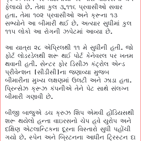
ફેલાયો છે. તેમા કુલ ૩,૧૧૬ પ્રવાસીઓ સવાર
હતા. તેમા ૧૦૨ પ્રવાસીઓ અને ક્રૂના ૧૩
સભ્યોને આ બીમારી થઈ છે. અત્યાર સુધીમાં કુલ
૧૧૫ લોકો આ રોગની ઝપેટમાં આવ્યા છે.
આ યાત્રા ૨૮ એપ્રિલથી ૧૧ મે સુધીની હતી. જો
ફોર્ટ લોડરડેલથી શરૂ થઈ પોર્ટ કેનેવરલ પર ખતમ
થવાની હતી. સેન્ટર ફોર ડિસીઝ કંટ્રોલ એન્ડ
પ્રીવેન્શન (સીડીસી)ના જણાવ્યા મુજબ
બીમારીના મુખ્ય લક્ષણમાં ઉલટી અને ઝાડા હતા.
પ્રિન્સેઝ ક્રૂઝ કંપનીએ તેને પેટ સાથે સંલગ્ન
બીમારી ગણાવી છે.
બીજી બાજુએ ડચ ક્રુઝ શિપ એમવી હોંડિયસથી
શરૂ થયેલો હન્તા વાઇરસનો ચેપ હવે યુરોપ અને
દક્ષિણ એટલાન્ટિકના દૂરના વિસ્તારો સુધી પહોંચી
ગયો છે. સ્પેન અને બ્રિટનના આધીન ટ્રિસ્ટન દા