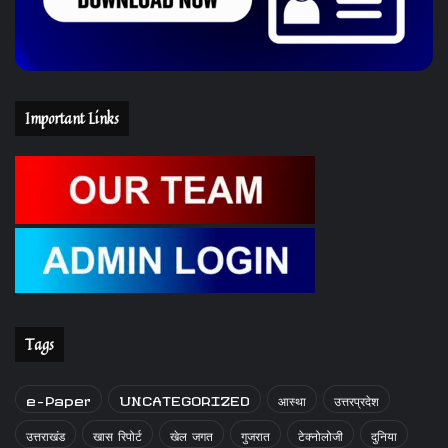
Important Links
Tags
e-Paper
UNCATEGORIZED
आस्था
उत्तरप्रदेश
उत्तराखंड
खास रिपोर्ट
खेल जगत
गुजरात
टेक्नोलोजी
दुनिया