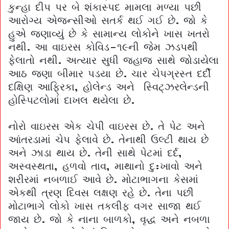
કુન્હા દીપ પર બે શંકાસ્પદ મામલા મળ્યા પછી
આરોગ્ય એજન્સીઓ સતર્ક થઈ ગઈ છે. જો કે
હુએ જણાવ્યું છે કે સામાન્ય લોકોને ખાસ ખતરો
નથી. આ વાઇરસ કોવિડ-૧૯ની જેમ ઝડપથી
ફેલાતો નથી. અત્યાર સુધી જહાજ સાથે જોડાયેલા
આઠ જણા બીમાર પડયા છે. ચાર ચેપગ્રસ્ત દર્દી
દક્ષિણ આફ્રિકા, હોલેન્ડ અને સ્વિટ્ઝરલેન્ડની
હોસ્પિટલોમાં દાખલ થયેલા છે.
નોરો વાઇરસ એક ચેપી વાઇરસ છે. તે પેટ અને
આંતરડામાં ચેપ ફેલાવે છે. તેનાથી ઉલ્ટી થાય છે
અને ઝાડા થાય છે. તેની સાથે પેટમાં દર્દ,
અસ્વસ્થતા, હળવો તાવ, માથાનો દુ:ખાવો અને
શરીરમાં નબળાઈ આવે છે. મોટાભાગના કેસમાં
એકથી ત્રણ દિવસ લક્ષણ રહે છે. તેના પછી
મોટાભાગે લોકો ખાસ તકલીફ વગર સાજા થઈ
જાય છે. જો કે નાના બાળકો, વૃદ્ધ અને નબળા