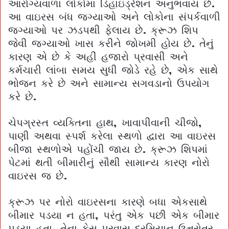
આરોગ્યવાળા લોકોમાં ડિહાઇડ્રેશન અનુભવાય છે.
આ વાઇરસ બંધ જગ્યાઓ અને લોકોના સંપર્કવાળી
જગ્યાઓ પર ઝડપથી ફેલાય છે. ક્રૂઝ શિપ
જેવી જગ્યાઓ ખાસ કરીને જોખમી હોય છે. તેનું
કારણ એ છે કે અહીં હજારો પ્રવાસી અને
કર્મચારી લાંબા સમય સુધી જોડે રહે છે, એક સાથે
ભોજન કરે છે અને સામાન્ય સગવડાનો ઉપયોગ
કરે છે.
ચેપગ્રસ્ત વ્યક્તિના હાથ, ખાવાપીવાની ચીજો,
પાણી અથવા સ્પર્શ કરેલા સ્થળો દ્વારા આ વાઇરસ
બીજા સ્થળોએ પહોંચી જાય છે. ક્રૂઝ શિપમાં
પેટમાં થતી બીમારીનું સૌથી સામાન્ય કારણ નોરો
વાઇરસ જ છે.
ક્રૂઝ પર નોરો વાઇરસના કારણે બધા એકસાથે
બીમાર પડયા ન હતા, પરંતુ એક પછી એક બીમાર
પડયા હતા. તેના કેસ પ્રવાસ દરમિયાન ઉત્તરોતર