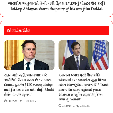
જયદીપ અહલાવતે તેની નવી ફિલ્મ દલદલનું પોસ્ટર શેર કર્યું |
Jaideep Ahlawat shares the poster of his new film Daldal
Related Articles
રાહત માટે નહીં, આતંકવાદ માટે
‘ઇરાનના પ્યાદા પ્રાદેશિક શાંતિ
અમેરિકી પૈસા વપરાય છે : મસ્કના
જોખમાવે છે : લેબેનોન યુદ્ધ વિરામ
દાવાથી હડકંપ | US money is being
ઇરાન સમજૂતીથી અલગ છે’ | ‘Iran’s
used for terrorism not relief: Musk’s
pawns threaten regional peace:
claim causes uproar
Lebanon ceasefire separate from
Iran agreement’
June 24, 2026
June 24, 2026