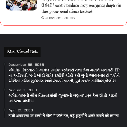
ઉમેર્યો | ncert introduces 1975 emergency chapter in
class 9 new social science textbook
June 25, 2026
Most Viewed Posts
December 28, 2025
ગાંધીધામ વિસ્તારમાં આવેલ રાધીકા જવેલર્સ તથા તેના મકાને બનાવટી ED
ના અધિકારી બની ખોટી રેઈડ દર્શાવી ચોરી કરી ગુનો આચરનાર ટોળકીને
ચોરીમાં ગયેલ મુદામાલ સાથે ઝડપી પાડતી, પુર્વ કચ્છ ગાંધીધામ,પોલીસ
August 7, 2023
ભંગેરા ગામની સીમ વિસ્તારમાંથી જુગા૨નો ગણનાપાત્ર કેસ શોધી કાઢતી
આડેસ૨ પોલીસ
April 21, 2023
हाळी अमावस्या पर बच्चों ने खेतों में जोते हल, बड़े बुजुर्गों ने अच्छे जमाने की कामना