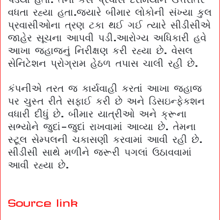
વધતા રહ્યા હતા.જ્યારે બીમાર લોકોની સંખ્યા કુલ
પ્રવાસીઓના ત્રણ ટકા થઈ ગઈ ત્યારે સીડીસીએ
જાહેર સૂચના આપવી પડી.આરોગ્ય અધિકારી હવે
આખા જહાજનું નિરીક્ષણ કરી રહ્યા છે. વેસલ
સેનિટેશન પ્રોગ્રામ હેઠળ તપાસ ચાલી રહી છે.
કંપનીએ તરત જ કાર્યવાહી કરતાં આખા જહાજ
પર ચુસ્ત રીતે સફાઈ કરી છે અને ડિસઇન્ફેકશન
વધારી દીધું છે. બીમાર યાત્રીઓ અને ક્રૂના
સભ્યોને જુદાં-જુદાં રાખવામાં આવ્યા છે. તેમના
સ્ટૂલ સેમ્પલની ચકાસણી કરવામાં આવી રહી છે.
સીડીસી સાથે મળીને જરૂરી પગલાં ઉઠાવવામાં
આવી રહ્યા છે.
Source link