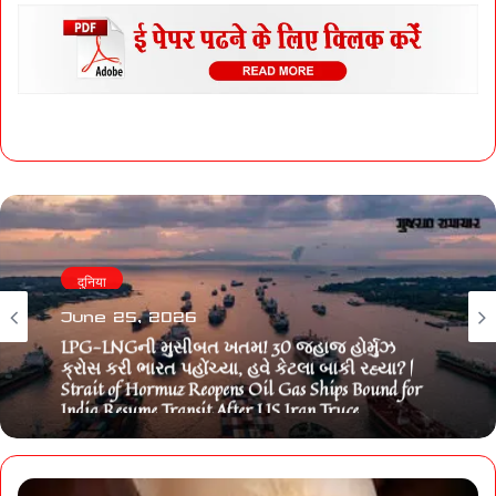
दुनिया
June 25, 2026
LPG-LNGની મુસીબત ખતમ! 30 જહાજ હોર્મુઝ
ક્રોસ કરી ભારત પહોંચ્યા, હવે કેટલા બાકી રહ્યા? |
Strait of Hormuz Reopens Oil Gas Ships Bound for
India Resume Transit After US Iran Truce