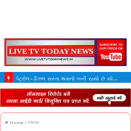
વેનેઝુએલા બાદ જાપાન જ નહીં પણ ભારત અને નેપાળના અનેક ભાગ ભૂકંપથી હચમચી ગયા | Earthquakes Hit Japan India Nepal After Venezuela Disaster 2026
Home
/
मनोरंजन