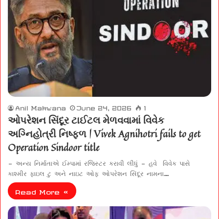
Anil Makwana
June 24, 2026
1
ઓપરેશન સિંદૂર ટાઈટલ મેળવવામાં વિવેક
અગ્નિહોત્રી નિષ્ફળ | Vivek Agnihotri fails to get
Operation Sindoor title
– અન્ય નિર્માતાએ ઈમ્પામાં રજિસ્ટર કરાવી લીધું – હવે વિવેક પાસે
કાશ્મીર ફાઇલ ટુ અને નાઇટ ઓફ ઓપરેશન સિંદૂર નામના…
Read More »