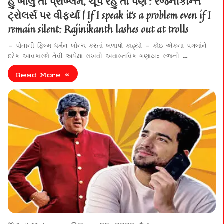
હું બોલું તો પ્રોબ્લેમ, ચૂપ રહું તો પણ : રજનીકાન્ત
ટ્રોલર્સ પર વીફર્યા | If I speak it’s a problem even if I
remain silent: Rajinikanth lashes out at trolls
– પોતાની ફિલ્મ ધર્મન લોન્ચ કરતાં બળાપો કાઢ્યો – કોઇ એકના પગલાંને
દરેક આવકારશે તેવી અપેક્ષા રાખવી અવાસ્તવિક ગણાય: રજની …
Read More »
Anil Makwana
June 25, 2026
1