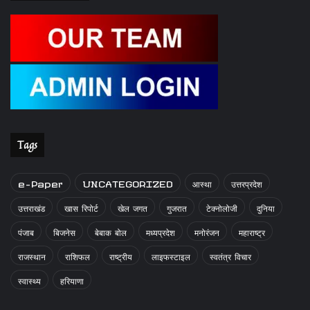
Tags
e-Paper
UNCATEGORIZED
आस्था
उत्तरप्रदेश
उत्तराखंड
खास रिपोर्ट
खेल जगत
गुजरात
टेक्नोलोजी
दुनिया
पंजाब
बिजनेस
बेबाक बोल
मध्यप्रदेश
मनोरंजन
महाराष्ट्र
राजस्थान
राशिफल
राष्ट्रीय
लाइफस्टाइल
स्वतंत्र विचार
स्वास्थ्य
हरियाणा