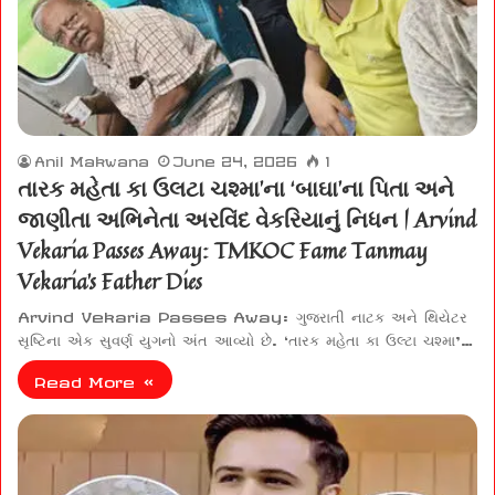
Anil Makwana
June 24, 2026
1
તારક મહેતા કા ઉલટા ચશ્મા’ના ‘બાઘા’ના પિતા અને
જાણીતા અભિનેતા અરવિંદ વેકરિયાનું નિધન | Arvind
Vekaria Passes Away: TMKOC Fame Tanmay
Vekaria’s Father Dies
Arvind Vekaria Passes Away: ગુજરાતી નાટક અને થિયેટર
સૃષ્ટિના એક સુવર્ણ યુગનો અંત આવ્યો છે. ‘તારક મહેતા કા ઉલ્ટા ચશ્મા’…
Read More »