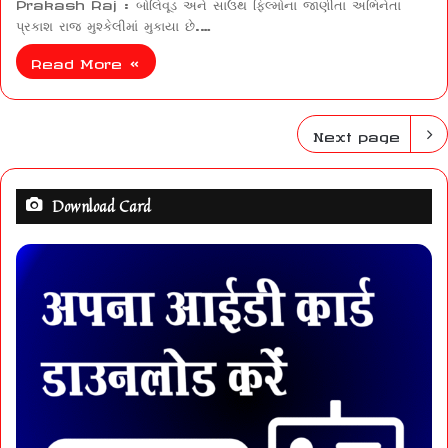
Prakash Raj : બોલિવૂડ અને સાઉથ ફિલ્મોના જાણીતા અભિનેતા
પ્રકાશ રાજ મુશ્કેલીમાં મુકાયા છે.…
Read More »
Next page
Download Card