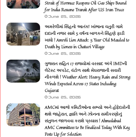
Strait of Hormuz Reopens Oil Gas Ships Bound
for India Resume Transit After US Iran Truce
June 25, 2026
અમરેલીમાં સિંહનો આતંક! ખાંભાના ચતુરી ગામે
દાદાની નજર સામે 5 વર્ષના બાળકને સિંહણે ફાડી
ખાધો | Amreli Lion Attack: 5 Year Old Mauled to
Death by Lioness in Chaturi Village
June 25, 2026
ગુજરાત સહિત 17 રાજ્યોમાં વરસાદ અંગે IMDની
લેટેસ્ટ અપડેટ, વંટોળ સાથે મેઘરાજાની સવારી
નીકળશે | Weather Alert: Heavy Rain and Strong
Winds Expected Across 17 States Including
Gujarat
June 25, 2026
AMCમાં આજે કમિટીઓના સભ્યો અને હોદ્દેદારોની
થશે જાહેરાત, જ્ઞાતિ અને ઝોનના સમીકરણોનું
સંતુલન જાળવવા કરાશે પ્રયાસ | Ahmedabad
AMC Committees to Be Finalized Today With Key
Posts Up for Selection