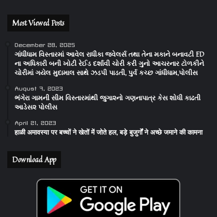
Most Viewed Posts
December 28, 2025
ગાંધીધામ વિસ્તારમાં આવેલ રાધીકા જવેલર્સ તથા તેના મકાને બનાવટી ED
ના અધિકારી બની ખોટી રેઈડ દર્શાવી ચોરી કરી ગુનો આચરનાર ટોળકીને
ચોરીમાં ગયેલ મુદામાલ સાથે ઝડપી પાડતી, પુર્વ કચ્છ ગાંધીધામ,પોલીસ
August 7, 2023
ભંગેરા ગામની સીમ વિસ્તારમાંથી જુગા૨નો ગણનાપાત્ર કેસ શોધી કાઢતી
આડેસ૨ પોલીસ
April 21, 2023
हाळी अमावस्या पर बच्चों ने खेतों में जोते हल, बड़े बुजुर्गों ने अच्छे जमाने की कामना
Download App