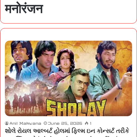
मनोरंजन
Anil Makwana
June 25, 2026
1
શોલે રોયલ આલ્બર્ટ હોલમાં ફિલ્મ ઇન કોન્સર્ટ તરીકે