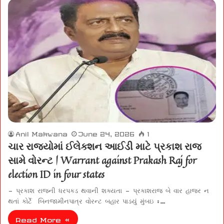
Anil Makwana
June 24, 2026
1
ચાર રાજ્યોમાં ઈલેક્શન આઈડી માટે પ્રકાશ રાજ
સામે વોરન્ટ | Warrant against Prakash Raj for
election ID in four states
– પ્રકાશ રાજની ધરપકડ થવાની શક્યતા – પ્રકાશરાજ બે વાર હાજર ન
થતાં કોર્ટે બિનજામીનપાત્ર વોરન્ટ બહાર પાડયું મુંબઇ :…
Read More »