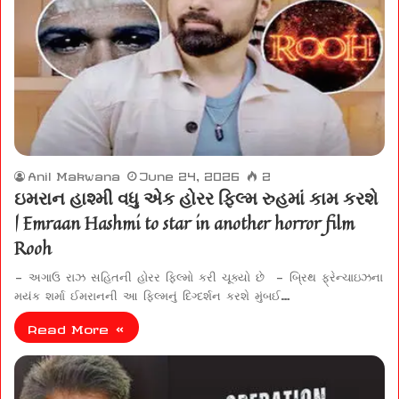
Anil Makwana
June 24, 2026
2
ઇમરાન હાશ્મી વધુ એક હોરર ફિલ્મ રુહમાં કામ કરશે
| Emraan Hashmi to star in another horror film
Rooh
– અગાઉ રાઝ સહિતની હોરર ફિલ્મો કરી ચૂક્યો છે – બ્રિથ ફ્રેન્ચાઇઝના
મયંક શર્મા ઈમરાનની આ ફિલ્મનું દિગ્દર્શન કરશે મુંબઈ…
Read More »