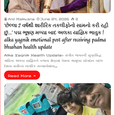
Anil Makwana
June 24, 2026
2
‘છેલ્લા 2 વર્ષથી શારીરિક તકલીફોનો સામનો કરી રહી
છું…’ પદ્મ ભૂષણ મળ્યા બાદ અલકા યાજ્ઞિક ભાવુક |
alka yagnik emotional post after receiving padma
bhushan health update
Alka Yagnik Health Update: સંગીત જગતની સુપ્રસિદ્ધ
ગાયિકા અલકા યાજ્ઞિકને કળાના ક્ષેત્રમાં તેમના અમૂલ્ય યોગદાન બદલ
દેશના સર્વોચ્ચ નાગરિક સન્માનોમાંના…
Read More »