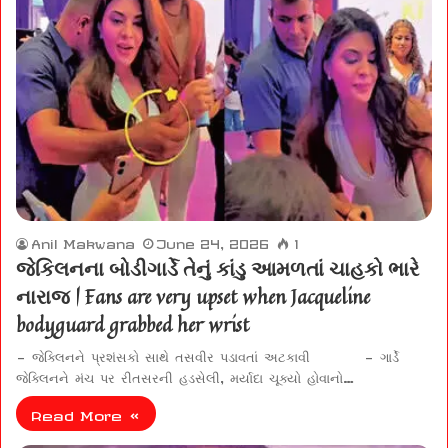
Anil Makwana
June 24, 2026
1
જેકિલનના બોડીગાર્ડે તેનું કાંડુ આમળતાં ચાહકો ભારે
નારાજ | Fans are very upset when Jacqueline
bodyguard grabbed her wrist
– જેક્લિનને પ્રશંસકો સાથે તસવીર પડાવતાં અટકાવી – ગાર્ડે
જેક્લિનને મંચ પર રીતસરની હડસેલી, મર્યાદા ચૂક્યો હોવાનો…
Read More »