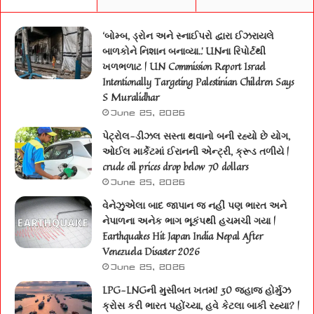
‘બોમ્બ, ડ્રોન અને સ્નાઈપરો દ્વારા ઈઝરાયલે
બાળકોને નિશાન બનાવ્યા..’ UNના રિપોર્ટથી
ખળભળાટ | UN Commission Report Israel
Intentionally Targeting Palestinian Children Says
S Muralidhar
June 25, 2026
પેટ્રોલ-ડીઝલ સસ્તા થવાનો બની રહ્યો છે યોગ,
ઓઈલ માર્કેટમાં ઈરાનની એન્ટ્રી, ક્રૂડ તળીયે |
crude oil prices drop below 70 dollars
June 25, 2026
વેનેઝુએલા બાદ જાપાન જ નહીં પણ ભારત અને
નેપાળના અનેક ભાગ ભૂકંપથી હચમચી ગયા |
Earthquakes Hit Japan India Nepal After
Venezuela Disaster 2026
June 25, 2026
LPG-LNGની મુસીબત ખતમ! 30 જહાજ હોર્મુઝ
ક્રોસ કરી ભારત પહોંચ્યા, હવે કેટલા બાકી રહ્યા? |