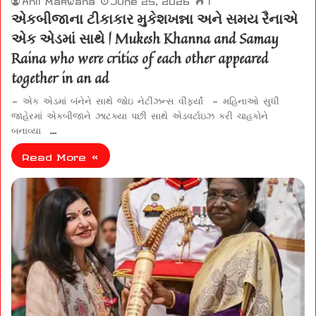
એકબીજાના ટીકાકાર મુકેશખન્ના અને સમય રૈનાએ
એક એડમાં સાથે | Mukesh Khanna and Samay
Raina who were critics of each other appeared
together in an ad
– એક એડમાં બંનેને સાથે જોઇ નેટીઝન્સ વીફર્યાં – મહિનાઓ સુધી
જાહેરમાં એકબીજાને ઝાટક્યા પછી સાથે એડવર્ટાઇઝ કરી ચાહકોને
બનાવ્યા …
Read More »