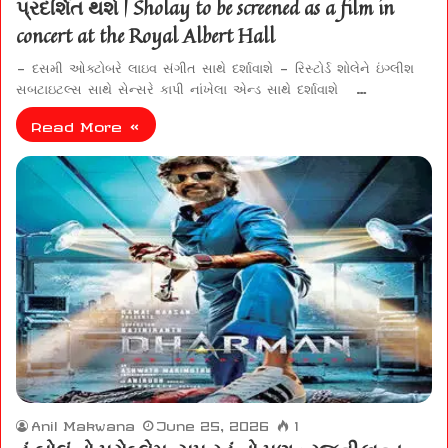
પ્રદર્શિત થશે | Sholay to be screened as a film in
concert at the Royal Albert Hall
– દસમી ઓક્ટોબરે લાઇવ સંગીત સાથે દર્શાવાશે – રિસ્ટોર્ડ શોલેને ઇંગ્લીશ
સબટાઇટલ્સ સાથે સેન્સરે કાપી નાંખેલા એન્ડ સાથે દર્શાવાશે …
Read More »
Anil Makwana
June 25, 2026
1