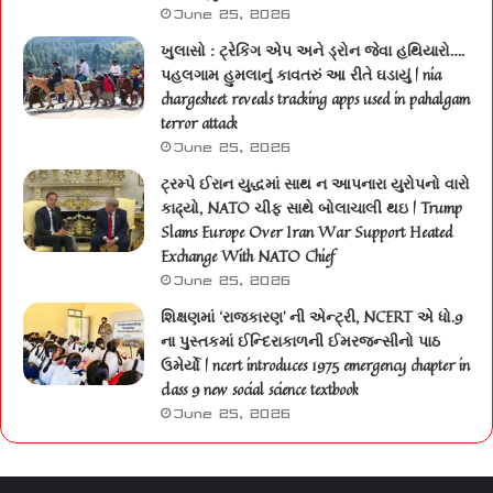
June 25, 2026
ખુલાસો : ટ્રેકિંગ એપ અને ડ્રોન જેવા હથિયારો….
પહલગામ હુમલાનું કાવતરું આ રીતે ઘડાયું | nia
chargesheet reveals tracking apps used in pahalgam
terror attack
June 25, 2026
ટ્રમ્પે ઈરાન યુદ્ધમાં સાથ ન આપનારા યુરોપનો વારો
કાઢ્યો, NATO ચીફ સાથે બોલાચાલી થઇ | Trump
Slams Europe Over Iran War Support Heated
Exchange With NATO Chief
June 25, 2026
શિક્ષણમાં ‘રાજકારણ’ ની એન્ટ્રી, NCERT એ ધો.9
ના પુસ્તકમાં ઈન્દિરાકાળની ઈમરજન્સીનો પાઠ
ઉમેર્યો | ncert introduces 1975 emergency chapter in
class 9 new social science textbook
June 25, 2026