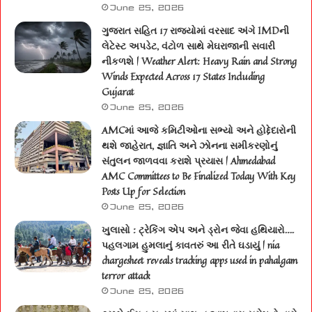
June 25, 2026
ગુજરાત સહિત 17 રાજ્યોમાં વરસાદ અંગે IMDની
લેટેસ્ટ અપડેટ, વંટોળ સાથે મેઘરાજાની સવારી
નીકળશે | Weather Alert: Heavy Rain and Strong
Winds Expected Across 17 States Including
Gujarat
June 25, 2026
AMCમાં આજે કમિટીઓના સભ્યો અને હોદ્દેદારોની
થશે જાહેરાત, જ્ઞાતિ અને ઝોનના સમીકરણોનું
સંતુલન જાળવવા કરાશે પ્રયાસ | Ahmedabad
AMC Committees to Be Finalized Today With Key
Posts Up for Selection
June 25, 2026
ખુલાસો : ટ્રેકિંગ એપ અને ડ્રોન જેવા હથિયારો….
પહલગામ હુમલાનું કાવતરું આ રીતે ઘડાયું | nia
chargesheet reveals tracking apps used in pahalgam
terror attack
June 25, 2026