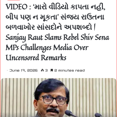
VIDEO : ‘મારો વીડિયો કાપતા નહીં,
બીપ પણ ન મૂકતા’ સંજય રાઉતના
બળવાખોર સાંસદોને અપશબ્દો |
Sanjay Raut Slams Rebel Shiv Sena
MPs Challenges Media Over
Uncensored Remarks
June 17, 2026
3
2 minutes read