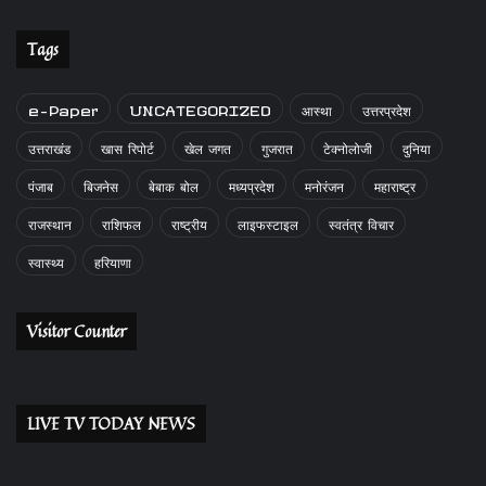
Tags
e-Paper
UNCATEGORIZED
आस्था
उत्तरप्रदेश
उत्तराखंड
खास रिपोर्ट
खेल जगत
गुजरात
टेक्नोलोजी
दुनिया
पंजाब
बिजनेस
बेबाक बोल
मध्यप्रदेश
मनोरंजन
महाराष्ट्र
राजस्थान
राशिफल
राष्ट्रीय
लाइफस्टाइल
स्वतंत्र विचार
स्वास्थ्य
हरियाणा
Visitor Counter
LIVE TV TODAY NEWS