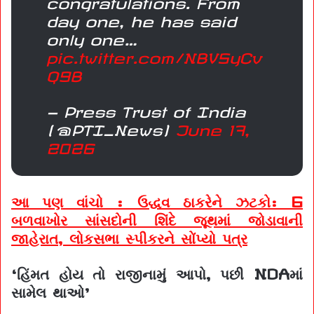
congratulations. From
day one, he has said
only one…
pic.twitter.com/NBV5yCv
Q9B
— Press Trust of India
(@PTI_News)
June 17,
2026
આ પણ વાંચો : ઉદ્ધવ ઠાકરેને ઝટકો: 6
બળવાખોર સાંસદોની શિંદે જૂથમાં જોડાવાની
જાહેરાત, લોકસભા સ્પીકરને સોંપ્યો પત્ર
‘હિંમત હોય તો રાજીનામું આપો, પછી NDAમાં
સામેલ થાઓ’