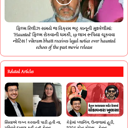
ફિલ્મ રિલીઝ સમયે જ વિક્રમ ભટ્ટ કાનૂની મુશ્કેલીમાં:
'Haunted' ફિલ્મ રોકવાની ધમકી, 19 લાખ રૂપિયા ચૂકવવા
નોટિસ | vikram bhatt receives legal notice over haunted
echoes of the past movie release
Related Articles
સિયાએ લગ્ન કરવાની પાડી હતી ના,
કેફેમાં પ્લાનિંગ, ઉનાળામાં હૂડી,
પરિવારે દબાણ કર્યું હતું! કેતન
2004 ફોન કોલ્સ… કેતન