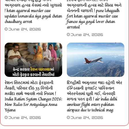
અગ્રવાલ હત્યા કેસમાં નવો ખુલાસો
અગ્રવાલની હત્યા માટે સિયા અને
| ketan agarwal murder case
ચેતનની ચાલાકી | pune lohagadh
updates loonavala siya goyal chetan
fort ketan agarwal murder case
chaudhary arrest
fiancee siya goyal lover chetan
arrested
June 24, 2026
June 24, 2026
રેશન સિસ્ટમમાં મોટા ફેરફારની
દિલ્હીથી અમૃતસર જઇ રહેલી એર
તૈયારી, પરિવાર દીઠ 35 કિલોની
ઈન્ડિયાની ફ્લાઈટ પાકિસ્તાન
મર્યાદા સાથે આવશે નવો નિયમ |
એરસ્પેસમાં ઘૂસી ગઈ, ચેતવણી
India Ration System Changes 2026:
મળતા પરત ફરી | air india delhi
New Rules For Antyodaya Anna
amritsar flight enters pakistan
Yojana
airspace due to technical snag
June 24, 2026
June 24, 2026