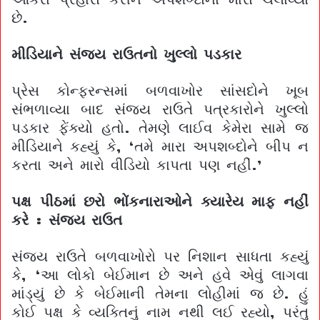
છે.
મીડિયાને સંજય રાઉતનો ખુલ્લો પડકાર
પ્રેસ કોન્ફરન્સમાં બળવાખોર સાંસદોને ખૂબ
સંભળાવ્યા બાદ સંજય રાઉતે પત્રકારોને ખુલ્લો
પડકાર ફેંક્યો હતો. તેમણે લાઈવ કેમેરા સામે જ
મીડિયાને કહ્યું કે, ‘તમે મારા અપશબ્દોને બીપ ન
કરતા અને મારો વીડિયો કાપતા પણ નહીં.’
પક્ષ પીઠમાં છરો ભોંકનારાઓને ક્યારેય માફ નહીં
કરે : સંજય રાઉત
સંજય રાઉતે બળવાખોરો પર નિશાન સાધતા કહ્યું
કે, ‘આ લોકો બેઈમાન છે અને હવે એવું લાગવા
માંડ્યું છે કે બેઈમાની તેમના લોહીમાં જ છે. હું
કોઈ પક્ષ કે વ્યક્તિનું નામ નથી લઈ રહ્યો, પરંતુ