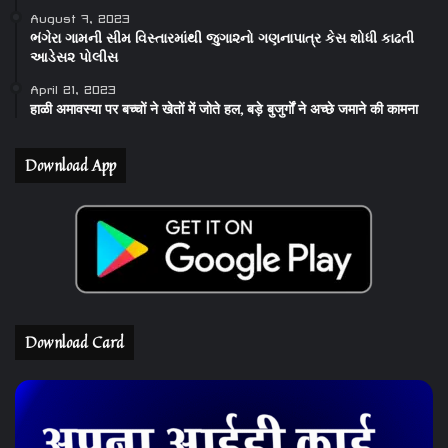
August 7, 2023
ભંગેરા ગામની સીમ વિસ્તારમાંથી જુગા૨નો ગણનાપાત્ર કેસ શોધી કાઢતી
આડેસ૨ પોલીસ
April 21, 2023
हाळी अमावस्या पर बच्चों ने खेतों में जोते हल, बड़े बुजुर्गों ने अच्छे जमाने की कामना
Download App
Download Card