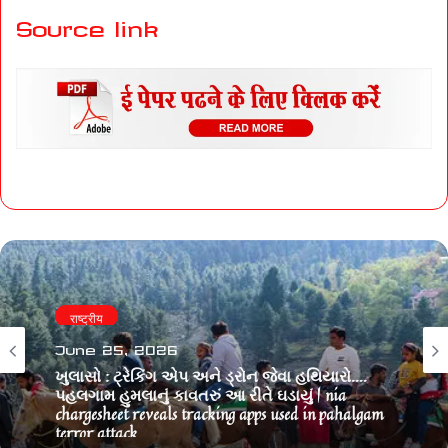
Source link
राष्ट्रीय
June 25, 2026
ખુલાસો : ટ્રેકિંગ એપ અને ડ્રોન જેવા હથિયારો….
પહલગામ હુમલાનું કાવતરું આ રીતે ઘડાયું | nia
chargesheet reveals tracking apps used in pahalgam
terror attack