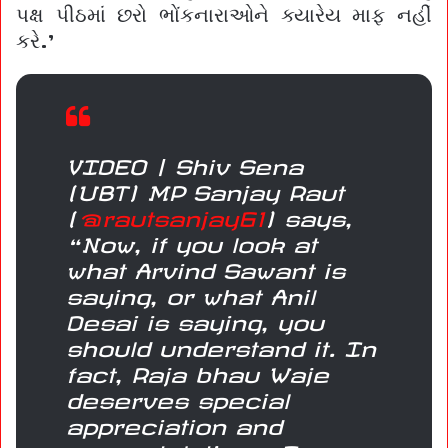
પક્ષ પીઠમાં છરો ભોંકનારાઓને ક્યારેય માફ નહીં
કરે.’
VIDEO | Shiv Sena
(UBT) MP Sanjay Raut
(
@rautsanjay61
) says,
“Now, if you look at
what Arvind Sawant is
saying, or what Anil
Desai is saying, you
should understand it. In
fact, Raja bhau Waje
deserves special
appreciation and