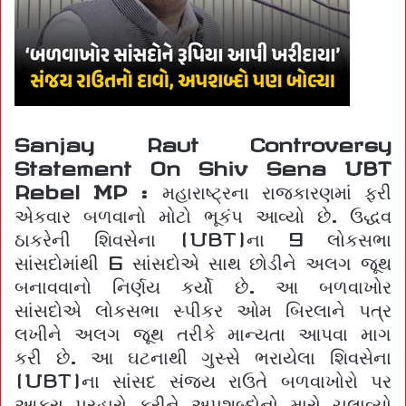
Sanjay Raut Controversy
Statement On Shiv Sena UBT
Rebel MP :
મહારાષ્ટ્રના રાજકારણમાં ફરી
એકવાર બળવાનો મોટો ભૂકંપ આવ્યો છે. ઉદ્ધવ
ઠાકરેની શિવસેના (UBT)ના 9 લોકસભા
સાંસદોમાંથી 6 સાંસદોએ સાથ છોડીને અલગ જૂથ
બનાવવાનો નિર્ણય કર્યો છે. આ બળવાખોર
સાંસદોએ લોકસભા સ્પીકર ઓમ બિરલાને પત્ર
લખીને અલગ જૂથ તરીકે માન્યતા આપવા માગ
કરી છે. આ ઘટનાથી ગુસ્સે ભરાયેલા શિવસેના
(UBT)ના સાંસદ સંજય રાઉતે બળવાખોરો પર
આકરા પ્રહારો કરીને અપશબ્દોનો મારો ચલાવ્યો