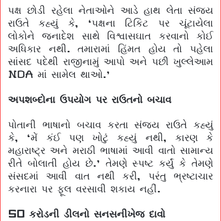
પક્ષ છોડી રહેલા નેતાઓને આડે હાથ લેતા સંજય
રાઉતે કહ્યું કે, ‘પક્ષના ટિકિટ પર ચૂંટાયેલા
લોકોને જનાદેશ સાથે વિશ્વાસઘાત કરવાનો કોઈ
અધિકાર નથી. તમારામાં હિંમત હોય તો પહેલા
સાંસદ પદેથી રાજીનામું આપો અને પછી ખુલ્લેઆમ
NDA માં સામેલ થાઓ.’
અપશબ્દોના ઉપયોગ પર રાઉતનો બચાવ
પોતાની ભાષાનો બચાવ કરતા સંજય રાઉતે કહ્યું
કે, ‘મેં કંઈ પણ ખોટું કહ્યું નથી, કારણ કે
મહારાષ્ટ્ર અને મરાઠી ભાષામાં આવી વાતો સામાન્ય
રીતે બોલાતી હોય છે.’ તેમણે સ્પષ્ટ કર્યું કે તેમણે
સંસદમાં આવી વાત નથી કરી, પરંતુ ભ્રષ્ટાચાર
કરનારા પર ફૂલ વરસાવી શકાય નહીં.
50 કરોડની ડીલનો સનસનીખેજ દાવો