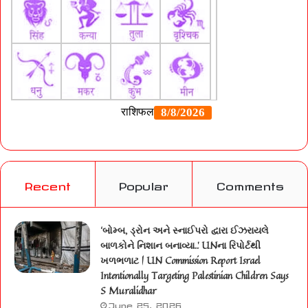
Recent
Popular
Comments
‘બોમ્બ, ડ્રોન અને સ્નાઈપરો દ્વારા ઈઝરાયલે
બાળકોને નિશાન બનાવ્યા..’ UNના રિપોર્ટથી
ખળભળાટ | UN Commission Report Israel
Intentionally Targeting Palestinian Children Says
S Muralidhar
June 25, 2026