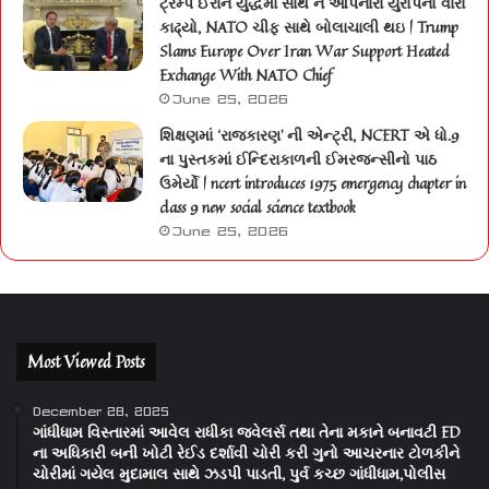
ટ્રમ્પે ઈરાન યુદ્ધમાં સાથ ન આપનારા યુરોપનો વારો
કાઢ્યો, NATO ચીફ સાથે બોલાચાલી થઇ | Trump
Slams Europe Over Iran War Support Heated
Exchange With NATO Chief
June 25, 2026
શિક્ષણમાં ‘રાજકારણ’ ની એન્ટ્રી, NCERT એ ધો.9
ના પુસ્તકમાં ઈન્દિરાકાળની ઈમરજન્સીનો પાઠ
ઉમેર્યો | ncert introduces 1975 emergency chapter in
class 9 new social science textbook
June 25, 2026
Most Viewed Posts
December 28, 2025
ગાંધીધામ વિસ્તારમાં આવેલ રાધીકા જવેલર્સ તથા તેના મકાને બનાવટી ED
ના અધિકારી બની ખોટી રેઈડ દર્શાવી ચોરી કરી ગુનો આચરનાર ટોળકીને
ચોરીમાં ગયેલ મુદામાલ સાથે ઝડપી પાડતી, પુર્વ કચ્છ ગાંધીધામ,પોલીસ