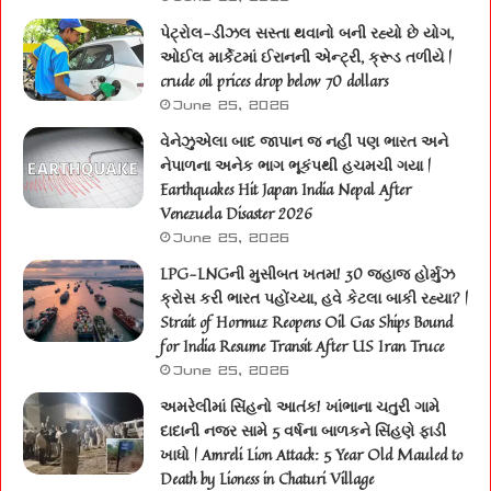
પેટ્રોલ-ડીઝલ સસ્તા થવાનો બની રહ્યો છે યોગ,
ઓઈલ માર્કેટમાં ઈરાનની એન્ટ્રી, ક્રૂડ તળીયે |
crude oil prices drop below 70 dollars
June 25, 2026
વેનેઝુએલા બાદ જાપાન જ નહીં પણ ભારત અને
નેપાળના અનેક ભાગ ભૂકંપથી હચમચી ગયા |
Earthquakes Hit Japan India Nepal After
Venezuela Disaster 2026
June 25, 2026
LPG-LNGની મુસીબત ખતમ! 30 જહાજ હોર્મુઝ
ક્રોસ કરી ભારત પહોંચ્યા, હવે કેટલા બાકી રહ્યા? |
Strait of Hormuz Reopens Oil Gas Ships Bound
for India Resume Transit After US Iran Truce
June 25, 2026
અમરેલીમાં સિંહનો આતંક! ખાંભાના ચતુરી ગામે
દાદાની નજર સામે 5 વર્ષના બાળકને સિંહણે ફાડી
ખાધો | Amreli Lion Attack: 5 Year Old Mauled to
Death by Lioness in Chaturi Village