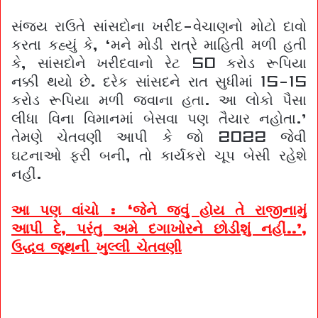
સંજય રાઉતે સાંસદોના ખરીદ-વેચાણનો મોટો દાવો
કરતા કહ્યું કે, ‘મને મોડી રાત્રે માહિતી મળી હતી
કે, સાંસદોને ખરીદવાનો રેટ 50 કરોડ રૂપિયા
નક્કી થયો છે. દરેક સાંસદને રાત સુધીમાં 15-15
કરોડ રૂપિયા મળી જવાના હતા. આ લોકો પૈસા
લીધા વિના વિમાનમાં બેસવા પણ તૈયાર નહોતા.’
તેમણે ચેતવણી આપી કે જો 2022 જેવી
ઘટનાઓ ફરી બની, તો કાર્યકરો ચૂપ બેસી રહેશે
નહીં.
આ પણ વાંચો : ‘જેને જવું હોય તે રાજીનામું
આપી દે, પરંતુ અમે દગાખોરને છોડીશું નહીં..’,
ઉદ્ધવ જૂથની ખુલ્લી ચેતવણી