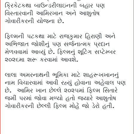
ક્રિકેટકથા બાઉન્ડરીલાઇનની બહાર પણ
વિસ્તારવાની આમિરખાન અને આશુતોષ
ગોવારીકરની યોજના છે.
ફિલ્મની પટકથા માટે રાજકુમાર હિરાણી અને
અભિજાત જોશીનું પણ સર્જનાત્મક પ્રદાન
મેળવવામાં આવ્યું છે. ફિલ્મનું શૂટિંગ સપ્ટેમ્બર
૨૦૨૬મા શરૂ કરવામાં આવશે.
લાલા અમરનાથની ભૂમિકા માટે શાહરૂખખાનનું
નામ વિચારવામાં આવી રહ્યું હોવાના અહેવાલ પણ
છે. આમિર ખાન છેલ્લે ૨૦૨૫માં ફિલ્મ સિતારે
જમીં પરમાં જોવા મળ્યો હતો જ્યારે આશુતોષ
ગોવારીકરની છેલ્લી ફિલ્મ મોહેં જો ડેરો હતી.