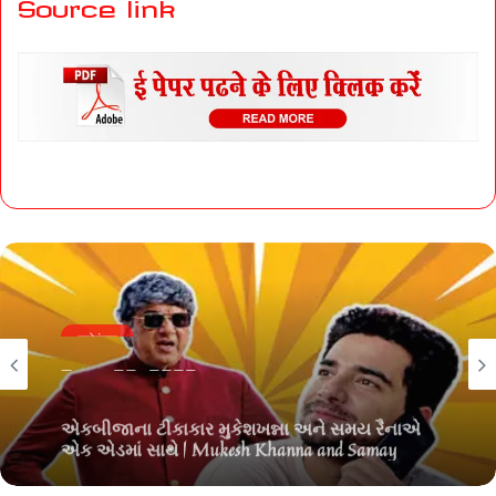
Source link
मनोरंजन
June 25, 2026
એકબીજાના ટીકાકાર મુકેશખન્ના અને સમય રૈનાએ
એક એડમાં સાથે | Mukesh Khanna and Samay
Raina who were critics of each other appeared
together in an ad