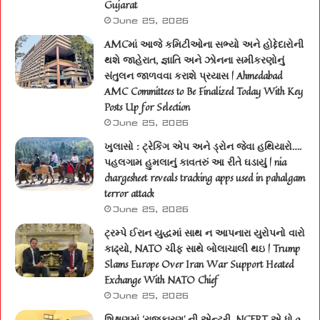
Gujarat
June 25, 2026
AMCમાં આજે કમિટીઓના સભ્યો અને હોદ્દેદારોની
થશે જાહેરાત, જ્ઞાતિ અને ઝોનના સમીકરણોનું
સંતુલન જાળવવા કરાશે પ્રયાસ | Ahmedabad
AMC Committees to Be Finalized Today With Key
Posts Up for Selection
June 25, 2026
ખુલાસો : ટ્રેકિંગ એપ અને ડ્રોન જેવા હથિયારો….
પહલગામ હુમલાનું કાવતરું આ રીતે ઘડાયું | nia
chargesheet reveals tracking apps used in pahalgam
terror attack
June 25, 2026
ટ્રમ્પે ઈરાન યુદ્ધમાં સાથ ન આપનારા યુરોપનો વારો
કાઢ્યો, NATO ચીફ સાથે બોલાચાલી થઇ | Trump
Slams Europe Over Iran War Support Heated
Exchange With NATO Chief
June 25, 2026
શિક્ષણમાં ‘રાજકારણ’ ની એન્ટ્રી, NCERT એ ધો.9