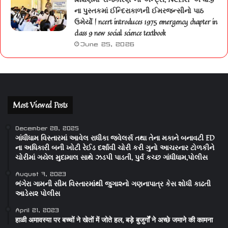
ના પુસ્તકમાં ઈન્દિરાકાળની ઈમરજન્સીનો પાઠ
ઉમેર્યો | ncert introduces 1975 emergency chapter in
class 9 new social science textbook
June 25, 2026
Most Viewed Posts
December 28, 2025
ગાંધીધામ વિસ્તારમાં આવેલ રાધીકા જવેલર્સ તથા તેના મકાને બનાવટી ED
ના અધિકારી બની ખોટી રેઈડ દર્શાવી ચોરી કરી ગુનો આચરનાર ટોળકીને
ચોરીમાં ગયેલ મુદામાલ સાથે ઝડપી પાડતી, પુર્વ કચ્છ ગાંધીધામ,પોલીસ
August 7, 2023
ભંગેરા ગામની સીમ વિસ્તારમાંથી જુગા૨નો ગણનાપાત્ર કેસ શોધી કાઢતી
આડેસ૨ પોલીસ
April 21, 2023
हाळी अमावस्या पर बच्चों ने खेतों में जोते हल, बड़े बुजुर्गों ने अच्छे जमाने की कामना