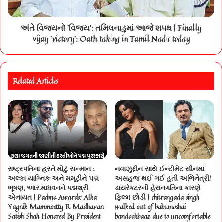
અંતે વિજયનો 'વિજય': તમિલનાડુમાં આજે શપથ | Finally
vijay 'victory': Oath taking in Tamil Nadu today
Related Articles
રાષ્ટ્રપતિના હસ્તે મોટું સન્માન :
નવાઝુદ્દીન સાથે ઈન્ટીમેટ સીનમાં
અલ્કા યાગ્નિક અને મમૂટીને પદ્મ
અસહજ થઈ ગઈ હતી અભિનેત્રી!
ભૂષણ, આર.માધવનને પદ્મશ્રી
ડાયરેક્ટરની હેરાનગતિના કારણે
એનાયત | Padma Awards: Alka
ફિલ્મ છોડી | chitrangada singh
Yagnik Mammootty R Madhavan
walked out of babumoshai
Satish Shah Honored By President
bandookbaaz due to uncomfortable