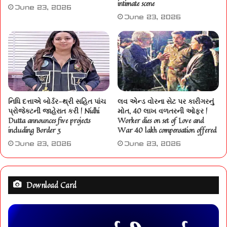
intimate scene
June 23, 2026
June 23, 2026
નિધિ દત્તાએ બોર્ડર-થ્રી સહિત પાંચ
લવ એન્ડ વોરના સેટ પર કારીગરનું
પ્રોજેક્ટની જાહેરાત કરી | Nidhi
મોત, 40 લાખ વળતરની ઓફર |
Dutta announces five projects
Worker dies on set of Love and
including Border 3
War 40 lakh compensation offered
June 23, 2026
June 23, 2026
Download Card