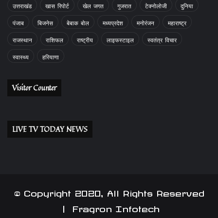
उत्तराखंड
खास रिपोर्ट
खेल जगत
गुजरात
टेक्नोलोजी
दुनिया
पंजाब
बिजनेस
बेबाक बोल
मध्यप्रदेश
मनोरंजन
महाराष्ट्र
राजस्थान
राशिफल
राष्ट्रीय
लाइफस्टाइल
स्वतंत्र विचार
स्वास्थ्य
हरियाणा
Visitor Counter
LIVE TV TODAY NEWS
© Copyright 2020, All Rights Reserved
|
Fragron Infotech