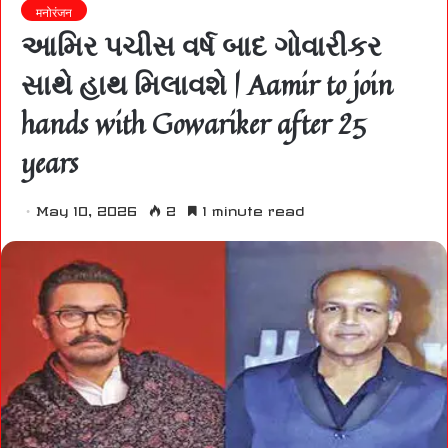
मनोरंजन
આમિર પચીસ વર્ષ બાદ ગોવારીકર
સાથે હાથ મિલાવશે | Aamir to join
hands with Gowariker after 25
years
May 10, 2026
2
1 minute read