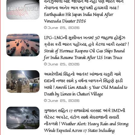
વેનેઝુએલા બાદ જાપાન જ નહીં પણ ભારત અને
નેપાળના અનેક ભાગ ભૂકંપથી હચમચી ગયા |
Earthquakes Hit Japan India Nepal After
Venezuela Disaster 2026
June 25, 2026
LPG-LNGની મુસીબત ખતમ! 30 જહાજ હોર્મુઝ
ક્રોસ કરી ભારત પહોંચ્યા, હવે કેટલા બાકી રહ્યા? |
Strait of Hormuz Reopens Oil Gas Ships Bound
for India Resume Transit After US Iran Truce
June 25, 2026
અમરેલીમાં સિંહનો આતંક! ખાંભાના ચતુરી ગામે
દાદાની નજર સામે 5 વર્ષના બાળકને સિંહણે ફાડી
ખાધો | Amreli Lion Attack: 5 Year Old Mauled to
Death by Lioness in Chaturi Village
June 25, 2026
ગુજરાત સહિત 17 રાજ્યોમાં વરસાદ અંગે IMDની
લેટેસ્ટ અપડેટ, વંટોળ સાથે મેઘરાજાની સવારી
નીકળશે | Weather Alert: Heavy Rain and Strong
Winds Expected Across 17 States Including