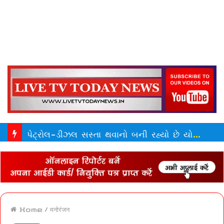
પેટ્રોલ-ડીઝલ સસ્તા થવાનો બની રહ્યો છે યોગ, ઓઈલ માર્કેટમાં ઈરાનની એન્ટ્રી, ક્રૂડ તળીયે | crude oil prices drop below 70 dollars
Home
/
मनोरंजन