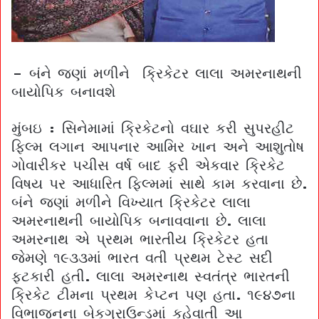
– બંને જણાં મળીને ક્રિકેટર લાલા અમરનાથની
બાયોપિક બનાવશે
મુંબઇ : સિનેમામાં ક્રિકેટનો વઘાર કરી સુપરહીટ
ફિલ્મ લગાન આપનાર આમિર ખાન અને આશુતોષ
ગોવારીકર પચીસ વર્ષ બાદ ફરી એકવાર ક્રિકેટ
વિષય પર આધારિત ફિલ્મમાં સાથે કામ કરવાના છે.
બંને જણાં મળીને વિખ્યાત ક્રિકેટર લાલા
અમરનાથની બાયોપિક બનાવવાના છે. લાલા
અમરનાથ એ પ્રથમ ભારતીય ક્રિકેટર હતા
જેમણે ૧૯૩૩માં ભારત વતી પ્રથમ ટેસ્ટ સદી
ફટકારી હતી. લાલા અમરનાથ સ્વતંત્ર ભારતની
ક્રિકેટ ટીમના પ્રથમ કેપ્ટન પણ હતા. ૧૯૪૭ના
વિભાજનના બેકગ્રાઉન્ડમાં કહેવાતી આ