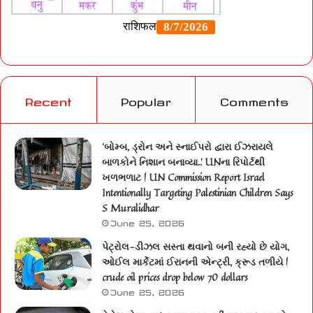
Recent
Popular
Comments
‘બોમ્બ, ડ્રોન અને સ્નાઈપરો દ્વારા ઈઝરાયલે
બાળકોને નિશાન બનાવ્યા..’ UNના રિપોર્ટથી
ખળભળાટ | UN Commission Report Israel
Intentionally Targeting Palestinian Children Says
S Muralidhar
June 25, 2026
પેટ્રોલ-ડીઝલ સસ્તા થવાનો બની રહ્યો છે યોગ,
ઓઈલ માર્કેટમાં ઈરાનની એન્ટ્રી, ક્રૂડ તળીયે |
crude oil prices drop below 70 dollars
June 25, 2026